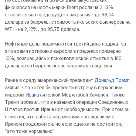
По состоянию на 14.30 мск цена августовских
фьючерсов на нефть марки Brent росла на 2,13%
относительно предыдущего закрытия - до 98,04
доллара за баррель, стоимость июльских фьючерсов на
WTI - на 2,12%, до 95,75 доллара.
Нефтяные цены поднимаются третий день подряд, за
это время котировки выросли в пределах примерно
10%, возвращаясь к психологической отметке в 100
долларов за баррель после падения в конце мая.
Ранее в среду американский президент
Дональд Трамп
заявил, что хотел бы провести встречу с верховным
лидером
Ирана
аятоллой Моджтабой Хаменеи. Также
Трамп добавил, что в наземной операции Соединенных
Штатов против Ирана нет необходимости. При этом он
отметил, что работа над мирным соглашением с
Ираном продолжится, но если сделка не состоится,
"это тоже нормально".