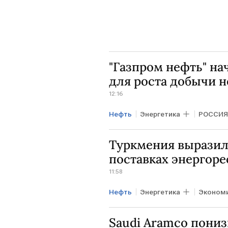
"Газпром нефть" н
для роста добычи 
12:16
Нефть
Энергетика
РОССИЯ
Газпром нефть
Туркмения выразила
поставках энергоре
11:58
Нефть
Энергетика
Эконом
ШВЕЙЦАРИЯ
Сердар Берд
Saudi Aramco пониз