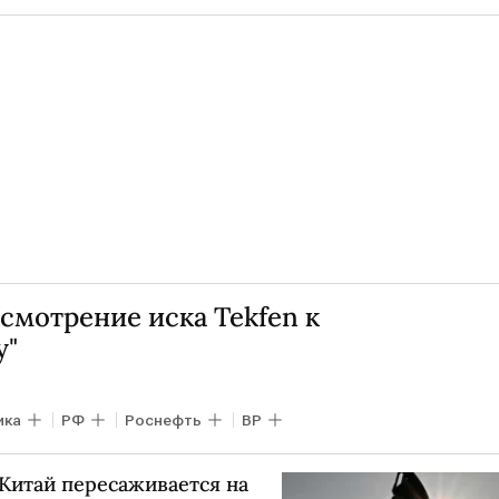
смотрение иска Tekfen к
у"
ика
РФ
Роснефть
BP
 Китай пересаживается на