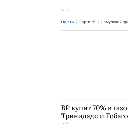
17:58
Нефть
Торги
Ормузский пр
BP купит 70% в газо
Тринидаде и Тобаго
17:55