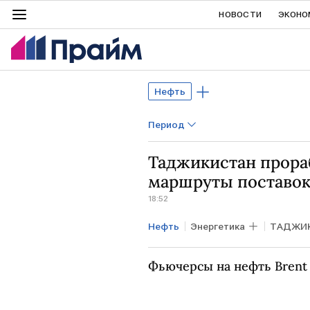
НОВОСТИ
ЭКОНО
Нефть
Период
Таджикистан прора
маршруты поставок
18:52
Нефть
Энергетика
ТАДЖИ
Эмомали Рахмон
Касым-Жо
Фьючерсы на нефть Brent 