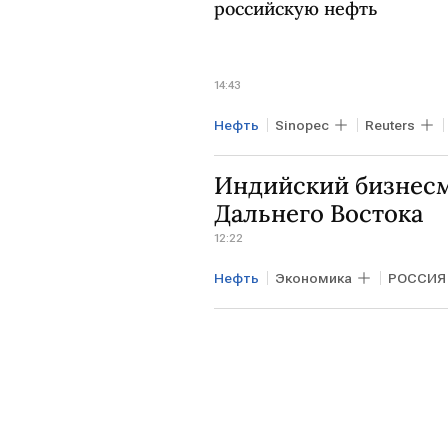
российскую нефть
14:43
Нефть
Sinopec
Reuters
Дальний Восток
Индийский бизнесм
Дальнего Востока
12:22
Нефть
Экономика
РОССИЯ
Владивосток
Владимир Пу