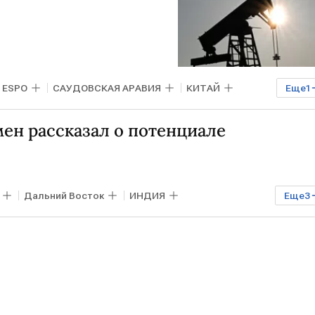
ESPO
САУДОВСКАЯ АРАВИЯ
КИТАЙ
Еще
1
ен рассказал о потенциале
Дальний Восток
ИНДИЯ
Еще
3
тин
ВЭФ
Росконгресс