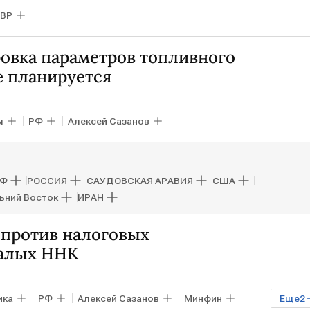
BP
овка параметров топливного
е планируется
ы
РФ
Алексей Сазанов
РФ
РОССИЯ
САУДОВСКАЯ АРАВИЯ
США
ьний Восток
ИРАН
против налоговых
малых ННК
ика
РФ
Алексей Сазанов
Минфин
Еще
2