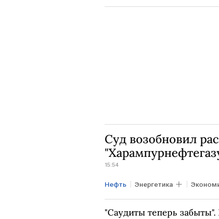
Минфин РФ
ННК
Суд возобновил рас
"Харампурнефтегаз
15:54
Нефть
Энергетика
Эконом
"Саудиты теперь забыты".