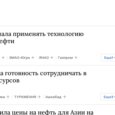
ачала применять технологию
нефти
ХМАО-Югра
ЯНАО
Газпром
Еще
1
 готовность сотрудничать в
сурсов
ика
ТУРКМЕНИЯ
Ашхабад
Еще
3
ымухамедов
ОБСЕ
МИД
ила цены на нефть для Азии на