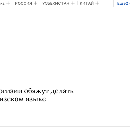
ка
РОССИЯ
УЗБЕКИСТАН
КИТАЙ
Еще
2
апаров
ргизии обяжут делать
гизском языке