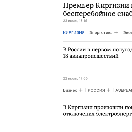
Премьер Киргизии 
бесперебойное сна
23 июля, 13:16
КИРГИЗИЯ
Энергетика
Эко
В России в первом полуго
18 авиапроисшествий
22 июля, 17:06
Бизнес
РОССИЯ
АЗЕРБ
Межгосударственный авиацион
В Киргизии произошли по
отключения электроэнер