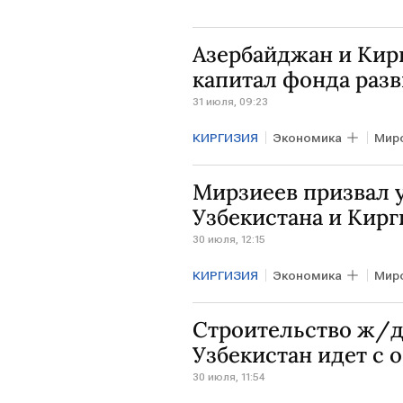
Азербайджан и Кир
капитал фонда раз
31 июля, 09:23
КИРГИЗИЯ
Экономика
Мир
Садыр Жапаров
Мирзиеев призвал 
Узбекистана и Кирг
30 июля, 12:15
КИРГИЗИЯ
Экономика
Мир
Шавкат Мирзиеев
Садыр Ж
Строительство ж/д
Узбекистан идет с
30 июля, 11:54