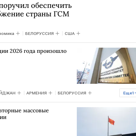
поручил обеспечить
бжение страны ГСМ
номика
БЕЛОРУССИЯ
США
дии 2026 года произошло
АЙДЖАН
АРМЕНИЯ
БЕЛОРУССИЯ
Еще
1
ный комитет
вторные массовые
гии