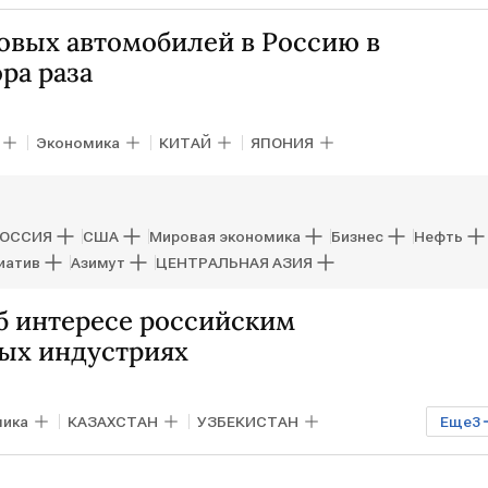
хмон
овых автомобилей в Россию в
ра раза
Экономика
КИТАЙ
ЯПОНИЯ
ОССИЯ
США
Мировая экономика
Бизнес
Нефть
иатив
Азимут
ЦЕНТРАЛЬНАЯ АЗИЯ
б интересе российским
ных индустриях
мика
КАЗАХСТАН
УЗБЕКИСТАН
Еще
3
о стратегических инициатив
Дума