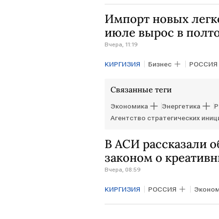
Средняя Азия
Эмомали Ра
Импорт новых легк
июле вырос в полто
Вчера, 11:19
КИРГИЗИЯ
Бизнес
РОССИЯ
Связанные теги
Экономика
Энергетика
Р
Агентство стратегических иниц
В АСИ рассказали о
законом о креатив
Вчера, 08:59
КИРГИЗИЯ
РОССИЯ
Эконо
Михаил Мишустин
Агентств