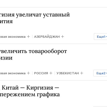
гизия увеличат уставный
вития
овая экономика
АЗЕРБАЙДЖАН
Еще
1
увеличить товарооборот
изии
овая экономика
РОССИЯ
УЗБЕКИСТАН
Еще
2
апаров
 Китай — Киргизия —
 опережением графика