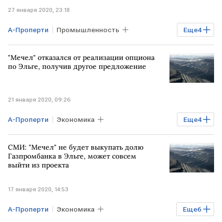
27 января 2020, 23:18
А-Проперти
Промышленность
Еще
4
экономика России
Экономика
"Мечел" отказался от реализации опциона
РОССИЯ
Эльгинское месторождение
по Эльге, получив другое предложение
21 января 2020, 09:26
А-Проперти
Экономика
Еще
4
Промышленность
Мечел
СМИ: "Мечел" не будет выкупать долю
Газпромбанк
Газпромбанка в Эльге, может совсем
выйти из проекта
Эльгинское месторождение
17 января 2020, 14:53
А-Проперти
Экономика
Еще
6