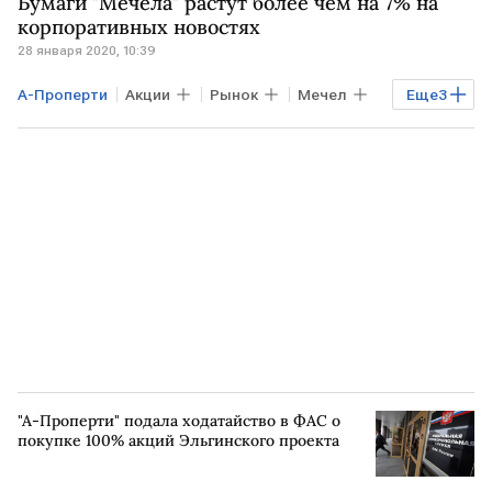
Бумаги "Мечела" растут более чем на 7% на
Газпромбанк
продажи
корпоративных новостях
28 января 2020, 10:39
А-Проперти
Акции
Рынок
Мечел
Еще
3
Газпромбанк
Эльгинское месторождение
Альберт Авдолян
"А-Проперти" подала ходатайство в ФАС о
покупке 100% акций Эльгинского проекта