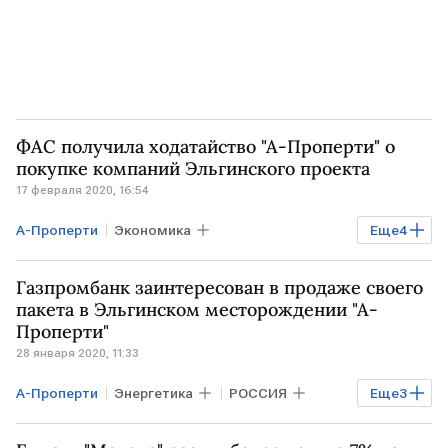
ФАС получила ходатайство "А-Проперти" о
покупке компаний Эльгинского проекта
17 февраля 2020, 16:54
А-Проперти
Экономика
Еще
4
Промышленность
Газпромбанк заинтересован в продаже своего
Эльгинское месторождение
пакета в Эльгинском месторождении "А-
Проперти"
Эльгауголь
ФАС РФ
28 января 2020, 11:33
А-Проперти
Энергетика
РОССИЯ
Еще
3
Эльгинское месторождение