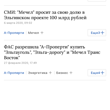
Промышленность
Газпромбанк
СМИ: "Мечел" просит за свою долю в
продажи
Эльгинское месторождение
Эльгинском проекте 100 млрд рублей
6 марта 2020, 09:02
А-Проперти
Мечел
Еще
3
Эльгинское месторождение
Эльга
ФАС разрешила "А-Проперти" купить
Газпромбанк
"Эльгауголь", "Эльга-дорогу" и "Мечел Транс
Восток"
27 февраля 2020, 17:49
А-Проперти
Энергетика
Бизнес
Еще
4
Эльгауголь
Мечел
Газпромбанк
ФАС РФ