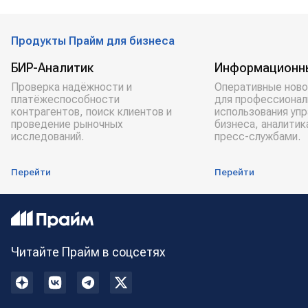
Промышленность
уголь
Мечел
Газпромбанк
Эльга
Продукты Прайм для бизнеса
Эльгинское месторождение
БИР-Аналитик
Информационн
Проверка надёжности и
Оперативные ново
платёжеспособности
для профессионал
контрагентов, поиск клиентов и
использования уп
проведение рыночных
бизнеса, аналитик
исследований.
пресс-службами.
Перейти
Перейти
Читайте Прайм в соцсетях