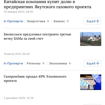
Китайская компания купит долю в
предприятиях Якутского газового проекта
19 января 2022, 08:43
А-Проперти
Энергетика
Бизнес
Еще
3
Газ
РОССИЯ
КИТАЙ
ТЭК
Бизнесмен предложил построить третью
ветку БАМа за свой счет
14 июля 2021, 05:02
А-Проперти
Регионы
Экономика
Еще
5
РЖД
Ростех
Олег Белозеров
Газпромбанк продал 49% Эльгинского
БАМ
Альберт Авдолян
проекта
2 декабря 2020, 12:29