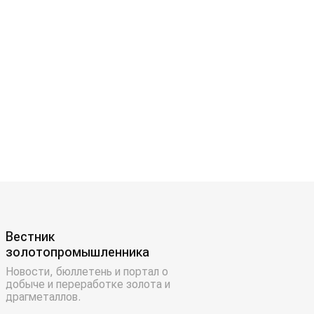
Вестник
золотопромышленника
Новости, бюллетень и портал о
добыче и переработке золота и
драгметаллов.