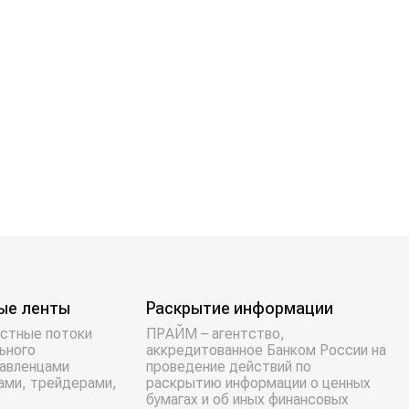
ые ленты
Раскрытие информации
стные потоки
ПРАЙМ – агентство,
ьного
аккредитованное Банком России на
равленцами
проведение действий по
ами, трейдерами,
раскрытию информации о ценных
бумагах и об иных финансовых