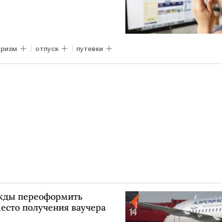
уризм
отпуск
путевки
ажды переоформить
есто получения ваучера