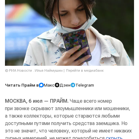
© РИА Новости . Илья Наймушин
Перейти в медиабанк
Читать Прайм в
Макс
Дзен
Telegram
МОСКВА, 6 июл — ПРАЙМ.
Чаще всего номер
при звонке скрывают злоумышленники или мошенники,
а также коллекторы, которые стараются любыми
доступными путями получить средства заемщика. Но
это не значит, что человеку, который не имеет никаких
дурных намерений, не может понадобиться
скрыть