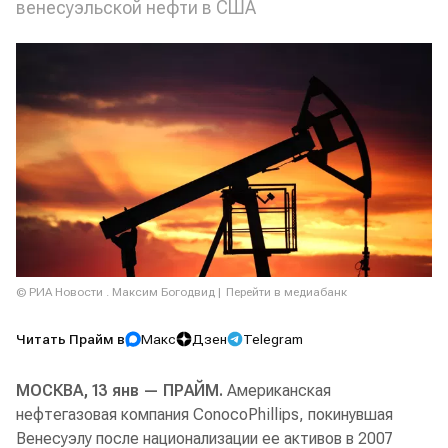
венесуэльской нефти в США
© РИА Новости . Максим Богодвид
Перейти в медиабанк
Читать Прайм в
Макс
Дзен
Telegram
МОСКВА, 13 янв — ПРАЙМ.
Американская
нефтегазовая компания ConocoPhillips, покинувшая
Венесуэлу после национализации ее активов в 2007