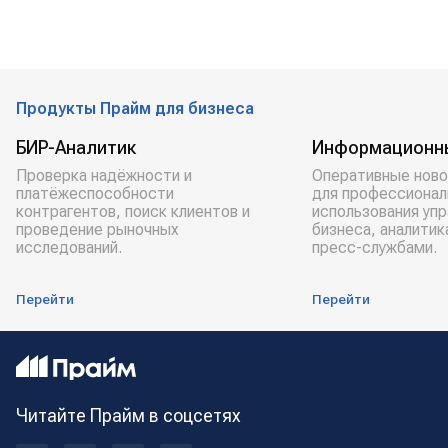
Продукты Прайм для бизнеса
БИР-Аналитик
Информационн
Проверка надёжности и
Оперативные ново
платёжеспособности
для профессионал
контрагентов, поиск клиентов и
использования уп
проведение рыночных
бизнеса, аналитик
исследований.
пресс-службами.
Перейти
Перейти
Читайте Прайм в соцсетях