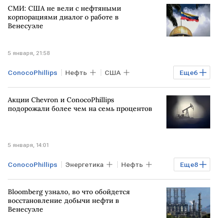
СМИ: США не вели с нефтяными
ВЕНЕСУЭЛА
ИРАК
Дональд Трамп
корпорациями диалог о работе в
Венесуэле
Марко Рубио
Chevron
New York Times
5 января, 21:58
ConocoPhillips
Нефть
США
Еще
6
ВЕНЕСУЭЛА
Нью-Йорк
Акции Chevron и ConocoPhillips
Николас Мадуро
Дональд Трамп
подорожали более чем на семь процентов
МИД
Chevron
5 января, 14:01
ConocoPhillips
Энергетика
Нефть
Еще
8
Рынок
ВЕНЕСУЭЛА
США
Bloomberg узнало, во что обойдется
ТЕХАС
Дональд Трамп
восстановление добычи нефти в
Венесуэле
Николас Мадуро
Chevron
Exxon