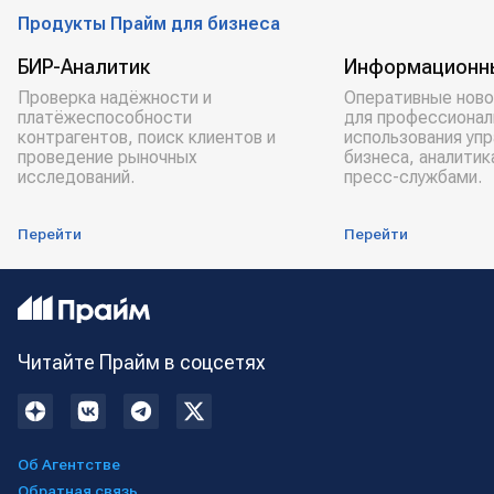
Продукты Прайм для бизнеса
БИР-Аналитик
Информационн
Проверка надёжности и
Оперативные ново
платёжеспособности
для профессионал
контрагентов, поиск клиентов и
использования уп
проведение рыночных
бизнеса, аналитик
исследований.
пресс-службами.
Перейти
Перейти
Читайте Прайм в соцсетях
Об Агентстве
Обратная связь