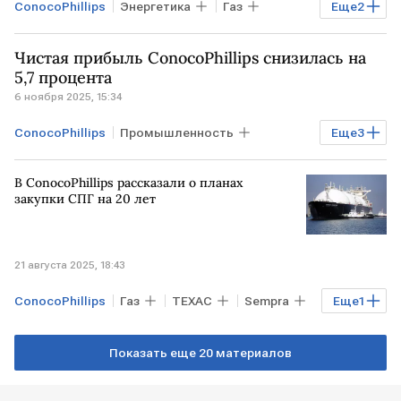
ConocoPhillips
Энергетика
Газ
Еще
2
Нефть
СИРИЯ
Чистая прибыль ConocoPhillips снизилась на
5,7 процента
6 ноября 2025, 15:34
ConocoPhillips
Промышленность
Еще
3
ЛИВИЯ
ТЕХАС
Мировая экономика
В ConocoPhillips рассказали о планах
закупки СПГ на 20 лет
21 августа 2025, 18:43
ConocoPhillips
Газ
ТЕХАС
Sempra
Еще
1
Мировая экономика
Показать еще 20 материалов