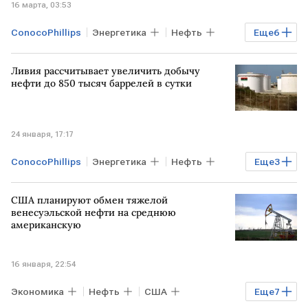
16 марта, 03:53
ConocoPhillips
Энергетика
Нефть
Еще
6
Экономика
США
Ливия рассчитывает увеличить добычу
Ормузский пролив
ИРАН
нефти до 850 тысяч баррелей в сутки
Дональд Трамп
Chevron
24 января, 17:17
ConocoPhillips
Энергетика
Нефть
Еще
3
ЛИВИЯ
TotalEnergies
Chevron
США планируют обмен тяжелой
венесуэльской нефти на среднюю
американскую
16 января, 22:54
Экономика
Нефть
США
Еще
7