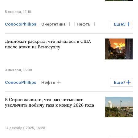
5 января, 12:18
ConocoPhillips
Энергетика
Нефть
Еще
5
ВЕНЕСУЭЛА
ЛАТИНСКАЯ АМЕРИКА
Дипломат раскрыл, что началось в США
США
Дональд Трамп
после атаки на Венесуэлу
Николас Мадуро
3 января, 16:00
ConocoPhillips
Нефть
Еще
7
Мировая экономика
ВЕНЕСУЭЛА
В Сирии заявили, что рассчитывают
США
Дональд Трамп
увеличить добычу газа к концу 2026 года
Николас Мадуро
Chevron
CBS
14 декабря 2025, 16:28