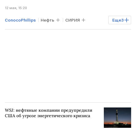
12 мая, 15:20
ConocoPhillips
Нефть
СИРИЯ
Еще
3
Латакия
QatarEnergy
TotalEnergies
WSJ: нефтяные компании предупредили
США об угрозе энергетического кризиса