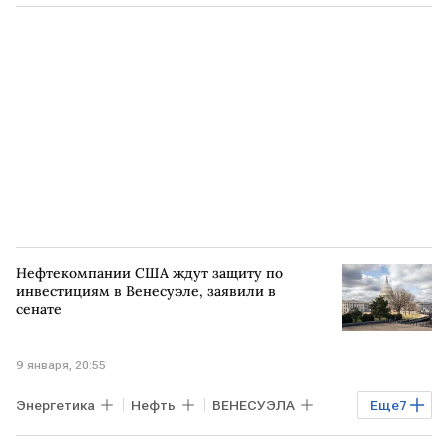
ВЕНЕСУЭЛА
Нью-Йорк
Дональд Трамп
Николас Мадуро
Chevron
Exxon
Shell
Нефтекомпании США ждут защиту по
инвестициям в Венесуэле, заявили в
сенате
9 января, 20:55
Энергетика
Нефть
ВЕНЕСУЭЛА
Еще
7
США
Нью-Йорк
Николас Мадуро