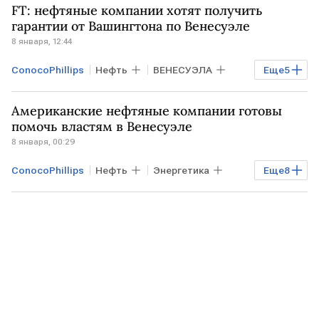
FT: нефтяные компании хотят получить
Fox News
МИД
Дональд Трамп
гарантии от Вашингтона по Венесуэле
8 января, 12:44
Chevron
ConocoPhillips
Нефть
ВЕНЕСУЭЛА
Еще
5
США
ВАШИНГТОН
Американские нефтяные компании готовы
Дональд Трамп
Financial Times
помочь властям в Венесуэле
8 января, 00:29
Chevron
ConocoPhillips
Нефть
Энергетика
Еще
8
Экономика
США
ВЕНЕСУЭЛА
Нью-Йорк
Николас Мадуро
Дональд Трамп
МИД
Chevron