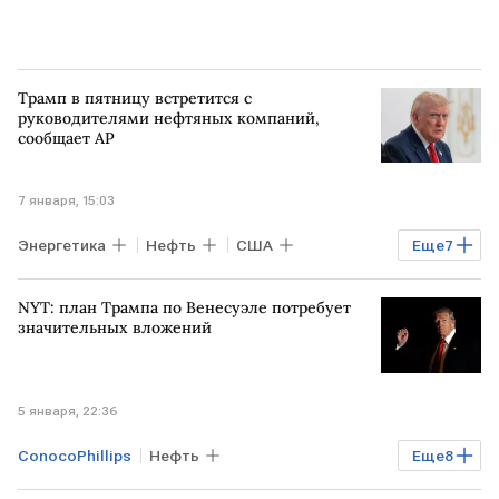
Трамп в пятницу встретится с
руководителями нефтяных компаний,
сообщает AP
7 января, 15:03
Энергетика
Нефть
США
Еще
7
ВЕНЕСУЭЛА
Нью-Йорк
NYT: план Трампа по Венесуэле потребует
Николас Мадуро
Дональд Трамп
значительных вложений
МИД
Белый дом
Exxon
5 января, 22:36
ConocoPhillips
Нефть
Еще
8
Мировая экономика
США