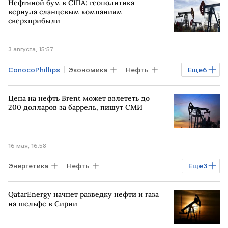
Нефтяной бум в США: геополитика
вернула сланцевым компаниям
сверхприбыли
3 августа, 15:57
ConocoPhillips
Экономика
Нефть
Еще
6
ИРАН
США
БЛИЖНИЙ ВОСТОК
Цена на нефть Brent может взлететь до
Occidental Petroleum
Ормузский пролив
200 долларов за баррель, пишут СМИ
сланец
16 мая, 16:58
Энергетика
Нефть
Еще
3
БЛИЖНИЙ ВОСТОК
Ормузский пролив
QatarEnergy начнет разведку нефти и газа
ИРАН
на шельфе в Сирии