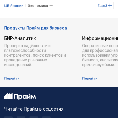
ЦБ Японии
Экономика
Еще
3
Мировая экономика
ЯПОНИЯ
COVID-19
Продукты Прайм для бизнеса
БИР-Аналитик
Информационн
Проверка надёжности и
Оперативные ново
платёжеспособности
для профессионал
контрагентов, поиск клиентов и
использования уп
проведение рыночных
бизнеса, аналитик
исследований.
пресс-службами.
Перейти
Перейти
Читайте Прайм в соцсетях