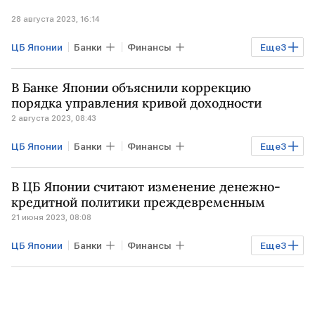
28 августа 2023, 16:14
ЦБ Японии
Банки
Финансы
Еще
3
Экономика
ЯПОНИЯ
КИТАЙ
В Банке Японии объяснили коррекцию
порядка управления кривой доходности
2 августа 2023, 08:43
ЦБ Японии
Банки
Финансы
Еще
3
Экономика
ЯПОНИЯ
В ЦБ Японии считают изменение денежно-
процентные ставки
кредитной политики преждевременным
21 июня 2023, 08:08
ЦБ Японии
Банки
Финансы
Еще
3
Экономика
ЯПОНИЯ
денежно-кредитная политика