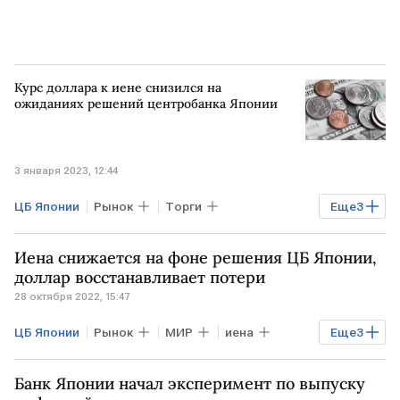
Курс доллара к иене снизился на
ожиданиях решений центробанка Японии
3 января 2023, 12:44
ЦБ Японии
Рынок
Торги
Еще
3
курс иены
Курсы валют
доллар
Иена снижается на фоне решения ЦБ Японии,
евро
доллар восстанавливает потери
28 октября 2022, 15:47
ЦБ Японии
Рынок
МИР
иена
Еще
3
доллар
ставки ФРС США
Банк Японии начал эксперимент по выпуску
Курсы валют