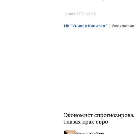
12 мая 2022, 03:03
ИК "Универ Капитал"
Эксклюзи
Артем Тузов
санкции проти
Экономист спрогнозировал
глазах крах евро
Ульяна Крайняя