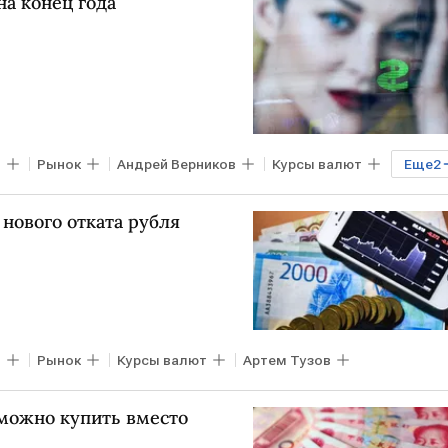
на конец года
в
Рынок
Андрей Верников
Курсы валют
Еще
2
 нового отката рубля
в
Рынок
Курсы валют
Артем Тузов
 можно купить вместо