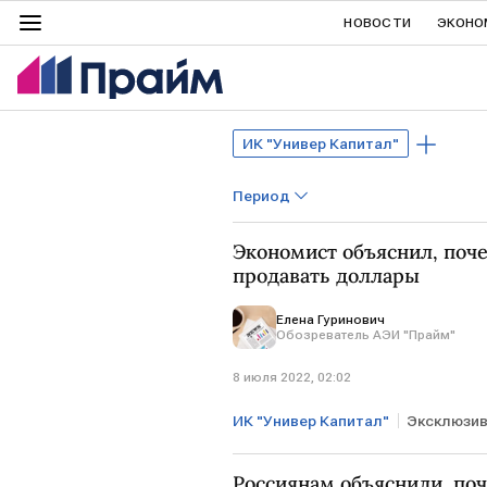
НОВОСТИ
ЭКОНО
ИК "Универ Капитал"
Период
Экономист объяснил, поче
продавать доллары
Елена Гуринович
Обозреватель АЭИ "Прайм"
8 июля 2022, 02:02
ИК "Универ Капитал"
Эксклюзи
Андрей Верников
рубль
Россиянам объяснили, по