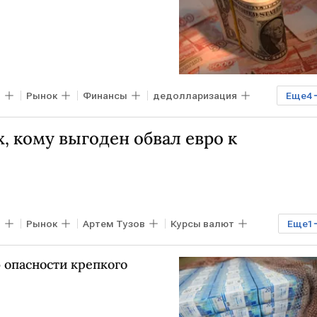
в
Рынок
Финансы
дедолларизация
Еще
4
доллар
евро
х, кому выгоден обвал евро к
в
Рынок
Артем Тузов
Курсы валют
Еще
1
 опасности крепкого