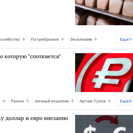
хозяйство
Потребрынок
Эксклюзив
Еще
7
довольственный кризис
зерно
о которую "споткнется"
продовольственная безопасность
в
Рынок
личный кошелек
Артем Тузов
Еще
3
ллар
у доллар и евро внезапно