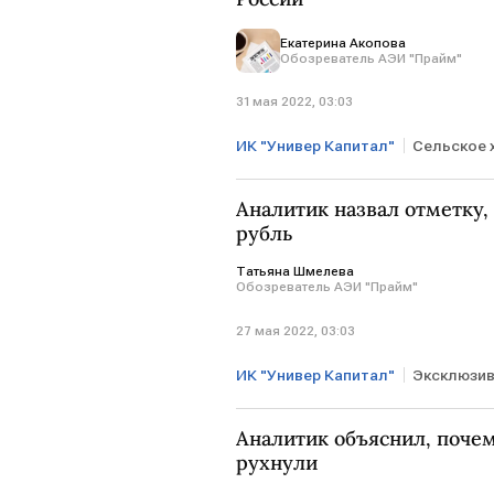
Екатерина Акопова
Обозреватель АЭИ "Прайм"
31 мая 2022, 03:03
ИК "Универ Капитал"
Сельское 
Бизнес
Экономика
про
Аналитик назвал отметку, 
экспорт зерна
Артем Тузов
рубль
Татьяна Шмелева
Обозреватель АЭИ "Прайм"
27 мая 2022, 03:03
ИК "Универ Капитал"
Эксклюзи
Курсы валют
рубль
до
Аналитик объяснил, почем
рухнули