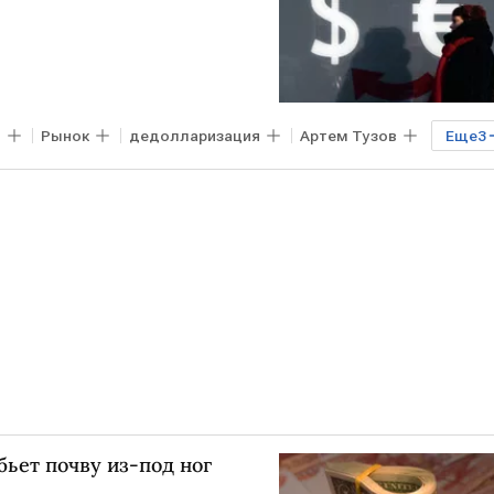
в
Рынок
дедолларизация
Артем Тузов
Еще
3
ллар
бьет почву из-под ног