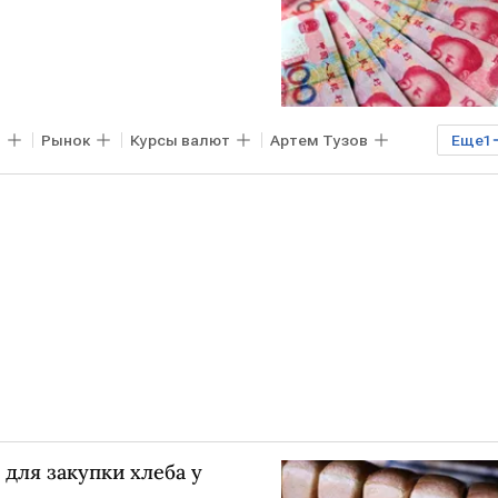
в
Рынок
Курсы валют
Артем Тузов
Еще
1
для закупки хлеба у