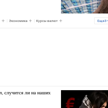
в
Экономика
Курсы валют
Еще
3
в РФ
бюджет
доллар
, случится ли на наших