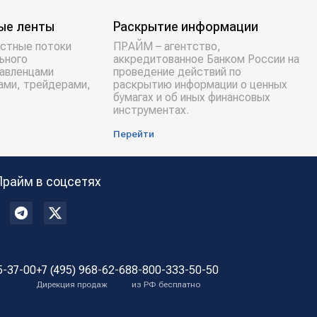
ые ленты
Раскрытие информации
стные потоки
ПРАЙМ – агентство,
ьного
аккредитованное Банком России на
равленцами
проведение действий по
ами, трейдерами,
раскрытию информации о ценных
бумагах и об иных финансовых
инструментах.
Перейти
Прайм в соцсетях
5-37-00
+7 (495) 968-62-68
8-800-333-50-50
Дирекция продаж
из РФ бесплатно