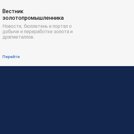
Вестник
золотопромышленника
Новости, бюллетень и портал о
добыче и переработке золота и
драгметаллов.
Перейти