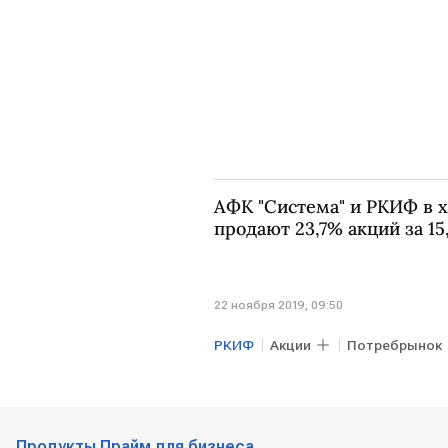
АФК "Система" и РКИФ в х
продают 23,7% акций за 1
22 ноября 2019, 09:50
РКИФ
Акции
Потребрынок
Детский мир
АФК "Система
Продукты Прайм для бизнеса