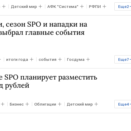
с
Детский мир
АФК "Система"
РФПИ
Еще
2
й экономический форум в Давосе
, сезон SPO и нападки на
 выбрал главные события
итоги года
события
Госдума
Еще
7
"
Газпром
Telegram
WhatsApp
е SPO планирует разместить
д рублей
Бизнес
Облигации
Детский мир
Еще
4
Совкомбанк
ВТБ Капитал