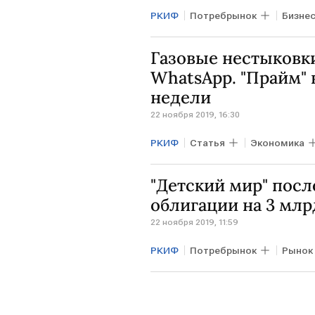
РКИФ
Потребрынок
Бизне
Кирилл Дмитриев
Всемирны
Газовые нестыковки
WhatsApp. "Прайм"
недели
22 ноября 2019, 16:30
РКИФ
Статья
Экономика
Детский мир
АФК "Система
"Детский мир" посл
Россия зовет
Павел Дуров
облигации на 3 млр
22 ноября 2019, 11:59
РКИФ
Потребрынок
Рынок
ритейл
АФК "Система"