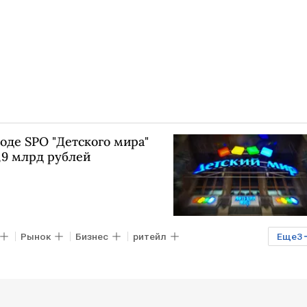
оде SPO "Детского мира"
5,9 млрд рублей
Рынок
Бизнес
ритейл
Еще
3
"
SPO
события