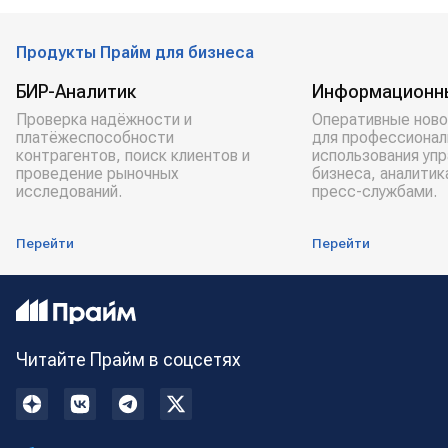
Продукты Прайм для бизнеса
БИР-Аналитик
Информационн
Проверка надёжности и
Оперативные ново
платёжеспособности
для профессионал
контрагентов, поиск клиентов и
использования уп
проведение рыночных
бизнеса, аналитик
исследований.
пресс-службами.
Перейти
Перейти
Читайте Прайм в соцсетях