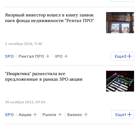
РФ
Анатолий Попов
НПФ
Якорный инвестор вошел в книгу заявок
Сбербанк
паев фонда недвижимости "Рентал ПРО"
2 октября 2024, 11:40
SPO
Рентал ПРО
IPO
Еще
3
Недвижимость
ЗПИФ
Мосбиржа
"Инарктика" разместила все
предложенные в рамках SPO акции
30 ноября 2023, 09:04
SPO
Акции
Рынок
Бизнес
Еще
1
Инарктика