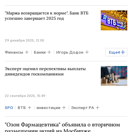
"Маржа возвращается к норме". Банк ВТБ
успешно завершает 2025 год
29 декабря 2025, 12:00
Финансы
Банки
Игорь Додон
Еще
4
ВТБ
"БКС Мир инвестиций"
Эксперт оценил перспективы выплаты
РОССИЯ
Статья
дивидендов госкомпаниями
22 сентября 2025, 15:49
SPO
ВТБ
инвестиции
Эксперт РА
"Озон Фармацевтика" объявила о вторичном
размещении акций на Мосбирже