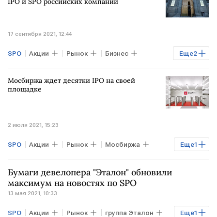
IPO и SPO российских компаний
17 сентября 2021, 12:44
SPO
Акции
Рынок
Бизнес
Еще
2
Минэкономразвития РФ
IPO
Мосбиржа ждет десятки IPO на своей
площадке
2 июля 2021, 15:23
SPO
Акции
Рынок
Мосбиржа
Еще
1
IPO
Бумаги девелопера "Эталон" обновили
максимум на новостях по SPO
13 мая 2021, 10:33
SPO
Акции
Рынок
группа Эталон
Еще
1