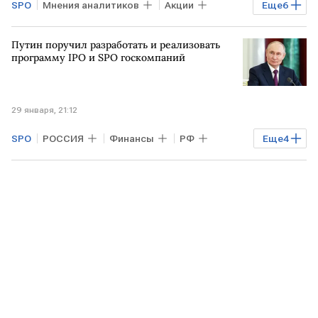
SPO
Мнения аналитиков
Акции
Еще
6
Рынок
США
ИНДИЯ
Минфин
Путин поручил разработать и реализовать
SpaceX
IPO
программу IPO и SPO госкомпаний
29 января, 21:12
SPO
РОССИЯ
Финансы
РФ
Еще
4
Владимир Путин
Михаил Мишустин
Эльвира Набиуллина
ВТБ