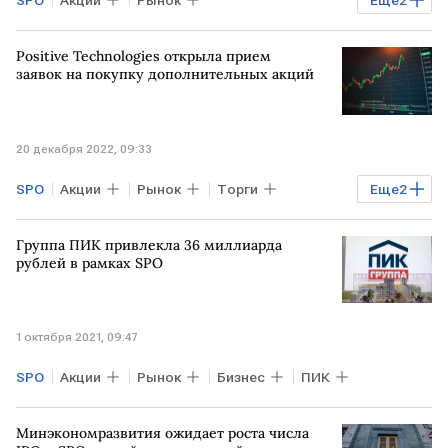
SPO
Акции
Рынок
Еще
2
САУДОВСКАЯ АРАВИЯ
Saudi Aramco
Positive Technologies открыла прием
заявок на покупку дополнительных акций
20 декабря 2022, 09:33
SPO
Акции
Рынок
Торги
Еще
2
РОССИЯ
Positive Technologies
Группа ПИК привлекла 36 миллиарда
рублей в рамках SPO
1 октября 2021, 09:47
SPO
Акции
Рынок
Бизнес
ПИК
Минэкономразвития ожидает роста числа