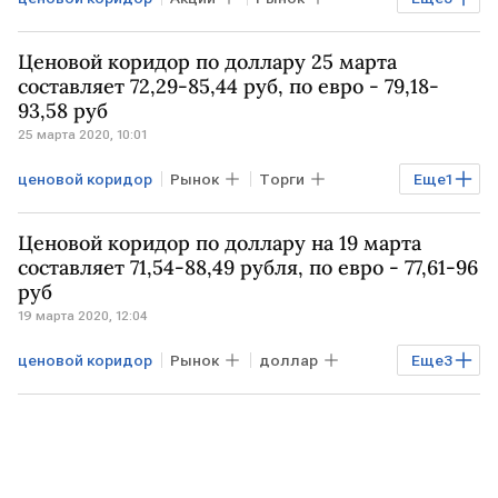
Экономика
индекс Мосбиржи
Ценовой коридор по доллару 25 марта
Россети
составляет 72,29-85,44 руб, по евро - 79,18-
93,58 руб
25 марта 2020, 10:01
ценовой коридор
Рынок
Торги
Еще
1
Курсы валют
Ценовой коридор по доллару на 19 марта
составляет 71,54-88,49 рубля, по евро - 77,61-96
руб
19 марта 2020, 12:04
ценовой коридор
Рынок
доллар
Еще
3
евро
рубль
Курсы валют