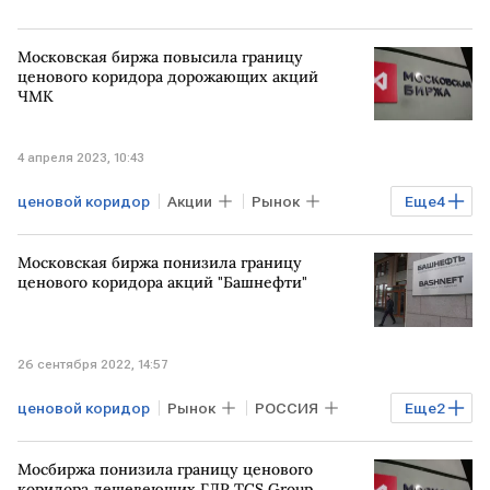
Московская биржа повысила границу
ценового коридора дорожающих акций
ЧМК
4 апреля 2023, 10:43
ценовой коридор
Акции
Рынок
Еще
4
Торги
РОССИЯ
ЧМК
Московская биржа понизила границу
Мосбиржа
ценового коридора акций "Башнефти"
26 сентября 2022, 14:57
ценовой коридор
Рынок
РОССИЯ
Еще
2
Башнефть
Мосбиржа
Мосбиржа понизила границу ценового
коридора дешевеющих ГДР TCS Group