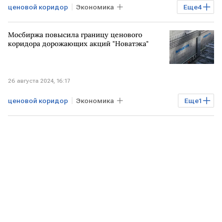
ценовой коридор
Экономика
Еще
4
Мосбиржа
Акции
Рынок
Мосбиржа повысила границу ценового
Новатэк
коридора дорожающих акций "Новатэка"
26 августа 2024, 16:17
ценовой коридор
Экономика
Еще
1
Мосбиржа