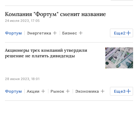
чистая прибыль
Компания "Фортум" сменит название
24 июля 2023, 17:05
Фортум
Энергетика
Бизнес
Еще
2
РОССИЯ
смена названия
Акционеры трех компаний утвердили
решение не платить дивиденды
28 июня 2023, 18:01
Фортум
Акции
Рынок
Экономика
Еще
3
дивиденды
юнипро
Русал