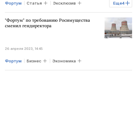
Фортум
Статья
Эксклюзив
Еще
4
Финансы
Экономика
юнипро
"Фортум" по требованию Росимущества
заморозка активов
сменил гендиректора
26 апреля 2023, 14:45
Фортум
Бизнес
Экономика