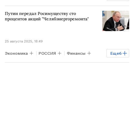
РОССИЯ
Владимир Путин
Fortum
Путин передал Росимуществу сто
Роснано
процентов акций "Челябэнергоремонта"
25 августа 2025, 18:49
Экономика
РОССИЯ
Финансы
Еще
6
РФ
Челябинск
Владимир Путин
Fortum
Росимущество
Газпром