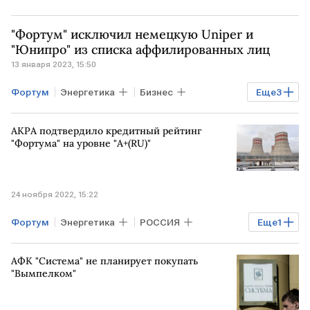
"Фортум" исключил немецкую Uniper и
"Юнипро" из списка аффилированных лиц
13 января 2023, 15:50
Фортум
Энергетика
Бизнес
Еще
3
РОССИЯ
Uniper
юнипро
АКРА подтвердило кредитный рейтинг
"Фортума" на уровне "A+(RU)"
24 ноября 2022, 15:22
Фортум
Энергетика
РОССИЯ
Еще
1
АКРА
кредитный рейтинг
АФК "Система" не планирует покупать
"Вымпелком"