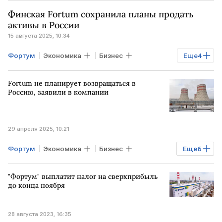
Финская Fortum сохранила планы продать
активы в России
15 августа 2025, 10:34
Фортум
Экономика
Бизнес
Еще
4
РОССИЯ
СЕВЕРНАЯ ЕВРОПА
Fortum не планирует возвращаться в
Fortum
Газпром
Россию, заявили в компании
29 апреля 2025, 10:21
Фортум
Экономика
Бизнес
Еще
6
РОССИЯ
МОСКВА
"Фортум" выплатит налог на сверхприбыль
СЕВЕРНАЯ ЕВРОПА
Владимир Путин
до конца ноября
Fortum
Газпром
28 августа 2023, 16:35