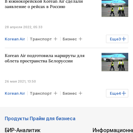
В южнокорейской Korean Air сделали
заявление о рейсах в Россию
28 апреля 2022, 05:33
Korean Air
Транспорт
Бизнес
Еще
3
Экономика
ЮЖНАЯ КОРЕЯ
рейсы
Korean Air подготовила маршруты для
облета пространства Белоруссии
26 мая 2021, 13:50
Korean Air
Транспорт
Бизнес
Еще
4
Инцидент с Ryanair
БЕЛОРУССИЯ
полеты
Ryanair
Продукты Прайм для бизнеса
БИР-Аналитик
Информационн