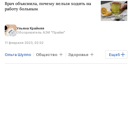
Врач объяснила, почему нельзя ходить на
Grand Clinic
работу больным
Ульяна Крайняя
Обозреватель АЭИ "Прайм"
11 февраля 2023, 02:02
Ольга Шуппо
Общество
Здоровье
Еще
5
Эксклюзив
работа
болезнь
вирусы
Grand Clinic