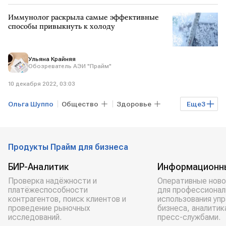
Иммунолог раскрыла самые эффективные
способы привыкнуть к холоду
Ульяна Крайняя
Обозреватель АЭИ "Прайм"
10 декабря 2022, 03:03
Ольга Шуппо
Общество
Здоровье
Еще
3
Эксклюзив
Grand Clinic
погода
Продукты Прайм для бизнеса
БИР-Аналитик
Информационн
Проверка надёжности и
Оперативные ново
платёжеспособности
для профессионал
контрагентов, поиск клиентов и
использования уп
проведение рыночных
бизнеса, аналитик
исследований.
пресс-службами.