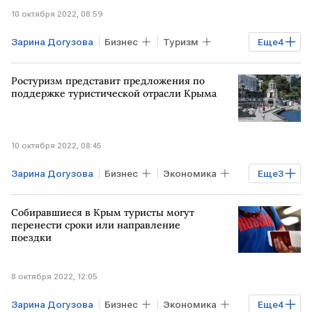
10 октября 2022, 08:59
Зарина Догузова
Бизнес
Туризм
Еще
4
отели
туристы
Ростуризм
Ростуризм представит предложения по
ЧП на Крымском мосту
поддержке туристической отрасли Крыма
10 октября 2022, 08:45
Зарина Догузова
Бизнес
Экономика
Еще
3
Туризм
Ростуризм
КРЫМ
Собиравшиеся в Крым туристы могут
перенести сроки или направление
поездки
8 октября 2022, 12:05
Зарина Догузова
Бизнес
Экономика
Еще
4