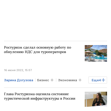
Ростуризм сделал основную работу по
обнулению НДС для туроператоров
16 июня 2022, 15:07
Зарина Догузова
Бизнес
Экономика
Еще
4
Туризм
Ростуризм
Глава Ростуризма оценила состояние
обнуление НДС
туроператоры
туристической инфраструктуры в России