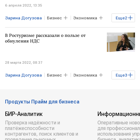
6 апреля 2022, 13:35
Зарина Догузова
Бизнес
Экономика
Еще
2
Туризм
Ростуризм
В Ростуризме рассказали о пользе от
обнуления НДС
28 марта 2022, 08:37
Зарина Догузова
Бизнес
Экономика
Еще
3
Туризм
Ростуризм
обнуление НДС
Продукты Прайм для бизнеса
БИР-Аналитик
Информационн
Проверка надёжности и
Оперативные ново
платёжеспособности
для профессионал
контрагентов, поиск клиентов и
использования уп
проведение рыночных
бизнеса, аналитик