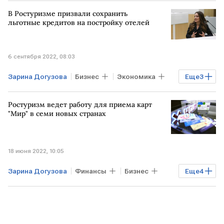
Туризм
Ростуризм
В Ростуризме призвали сохранить
ЧП на Крымском мосту
льготные кредитов на постройку отелей
российские туристы
6 сентября 2022, 08:03
Зарина Догузова
Бизнес
Экономика
Еще
3
Туризм
Ростуризм
кредит
Ростуризм ведет работу для приема карт
"Мир" в семи новых странах
18 июня 2022, 10:05
Зарина Догузова
Финансы
Бизнес
Еще
4
Экономика
Туризм
Ростуризм
карта "Мир"