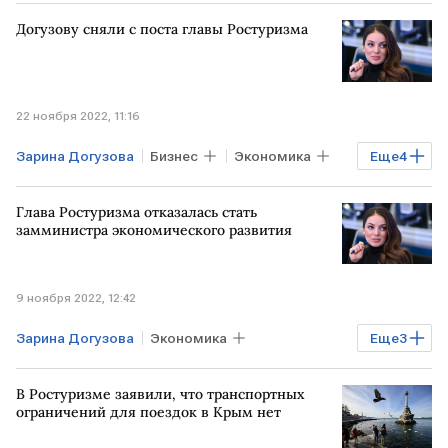
Догузову сняли с поста главы Ростуризма
22 ноября 2022, 11:16
Зарина Догузова
Бизнес
Экономика
Еще
4
Госпроекты
Туризм
Ростуризм
Глава Ростуризма отказалась стать
Правительство РФ
замминистра экономического развития
9 ноября 2022, 12:42
Зарина Догузова
Экономика
Еще
3
Ростуризм
Минэкономразвития РФ
В Ростуризме заявили, что транспортных
назначение
ограничений для поездок в Крым нет