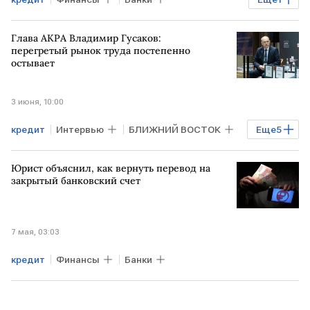
РЭУ им. Г.В.Плеханова
Глава АКРА Владимир Гусаков:
перегретый рынок труда постепенно
остывает
3 июня, 10:00
кредит
Интервью
БЛИЖНИЙ ВОСТОК
Еще
5
Минфин
ФНБ
АКРА
Юрист объяснил, как вернуть перевод на
рынок труда
ипотека
закрытый банковский счет
7 мая, 03:03
кредит
Финансы
Банки