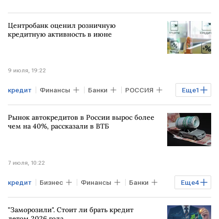
Центробанк оценил розничную
кредитную активность в июне
9 июля, 19:22
кредит
Финансы
Банки
РОССИЯ
Еще
1
деньги
Рынок автокредитов в России вырос более
чем на 40%, рассказали в ВТБ
7 июля, 10:22
кредит
Бизнес
Финансы
Банки
Еще
4
РФ
Алексей Охорзин
ВТБ
"Заморозили". Стоит ли брать кредит
Авто
летом 2026 года