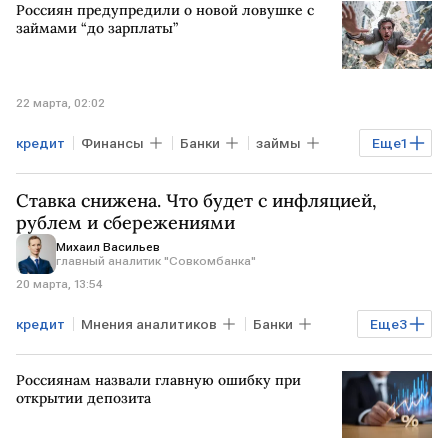
Россиян предупредили о новой ловушке с
займами “до зарплаты”
22 марта, 02:02
кредит
Финансы
Банки
займы
Еще
1
МФО
Ставка снижена. Что будет с инфляцией,
рублем и сбережениями
Михаил Васильев
главный аналитик "Совкомбанка"
20 марта, 13:54
кредит
Мнения аналитиков
Банки
Еще
3
Михаил Васильев
ставка Банка России
Россиянам назвали главную ошибку при
инфляция в России
открытии депозита