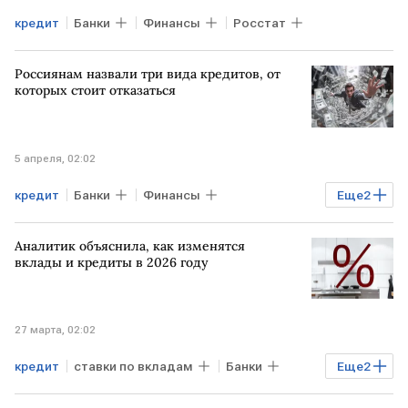
кредит
Банки
Финансы
Росстат
Россиянам назвали три вида кредитов, от
которых стоит отказаться
5 апреля, 02:02
кредит
Банки
Финансы
Еще
2
Мери Валишвили
Аналитик объяснила, как изменятся
РЭУ им. Г.В.Плеханова
вклады и кредиты в 2026 году
27 марта, 02:02
кредит
ставки по вкладам
Банки
Еще
2
Финансы
Банки.ру