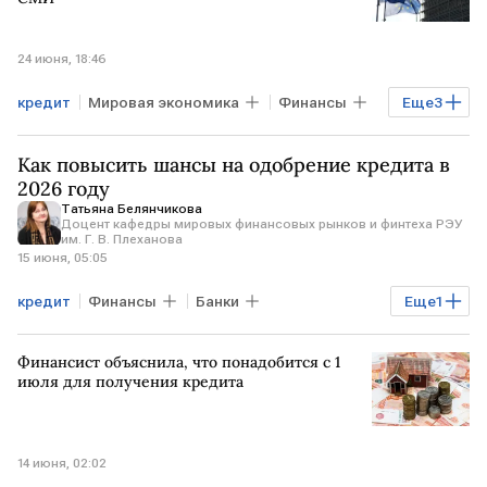
24 июня, 18:46
кредит
Мировая экономика
Финансы
Еще
3
УКРАИНА
Кая Каллас
ЕС
Как повысить шансы на одобрение кредита в
2026 году
Татьяна Белянчикова
Доцент кафедры мировых финансовых рынков и финтеха РЭУ
им. Г. В. Плеханова
15 июня, 05:05
кредит
Финансы
Банки
Еще
1
РЭУ им. Г.В.Плеханова
Финансист объяснила, что понадобится с 1
июля для получения кредита
14 июня, 02:02