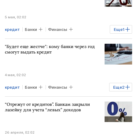
5 мая, 02:02
кредит
Банки
Финансы
Еще
1
Роспотребнадзор
"Будет еще жестче": кому банки через год
смогут выдать кредит
4 мая, 02:02
кредит
Банки
Финансы
Еще
2
Социальный фонд
ФНС России
“Отрежут от кредитов”. Банкам закрыли
лазейку для учета “левых” доходов
26 апреля, 02:02