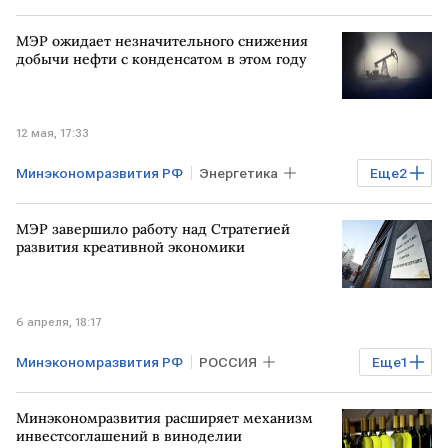
МЭР ожидает незначительного снижения
добычи нефти с конденсатом в этом году
12 мая, 17:33
Минэкономразвития РФ
Энергетика
Еще
2
Нефть
РФ
МЭР завершило работу над Стратегией
развития креативной экономики
6 апреля, 18:17
Минэкономразвития РФ
РОССИЯ
Еще
1
Росстат
Минэкономразвития расширяет механизм
инвестсоглашений в виноделии