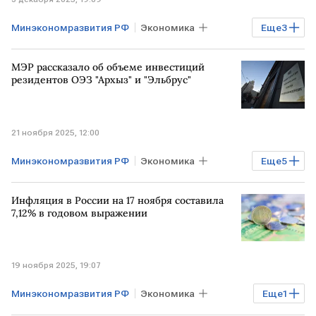
Минэкономразвития РФ
Экономика
Еще
3
РОССИЯ
Мировая экономика
МЭР рассказало об объеме инвестиций
Владимир Путин
резидентов ОЭЗ "Архыз" и "Эльбрус"
21 ноября 2025, 12:00
Минэкономразвития РФ
Экономика
Еще
5
РОССИЯ
Бизнес
ОЭЗ
Инфляция в России на 17 ноября составила
Счетная палата
инвестиции
7,12% в годовом выражении
19 ноября 2025, 19:07
Минэкономразвития РФ
Экономика
Еще
1