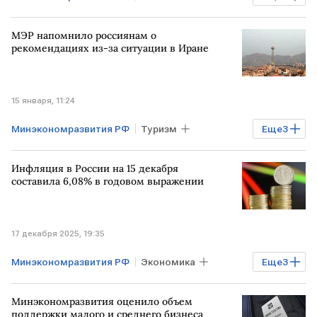
Финансы
Максим Решетников
МЭР напомнило россиянам о
РОССИЯ
Правительство РФ
рекомендациях из-за ситуации в Иране
15 января, 11:24
Минэкономразвития РФ
Туризм
Еще
3
Бизнес
ИРАН
США
ИЗРАИЛЬ
Инфляция в России на 15 декабря
составила 6,08% в годовом выражении
17 декабря 2025, 19:35
Минэкономразвития РФ
Экономика
Еще
3
РОССИЯ
Владимир Путин
Минэкономразвития оценило объем
инфляция
поддержки малого и среднего бизнеса