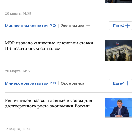
20 марта, 14:39
Минэкономразвития РФ
Экономика
Еще
4
Финансы
Банки
РОССИЯ
РФ
МЭР назвало снижение ключевой ставки
ЦБ позитивным сигналом
20 марта, 14:12
Минэкономразвития РФ
Экономика
Еще
4
РОССИЯ
Финансы
РФ
Решетников назвал главные вызовы для
ключевая ставка
долгосрочного роста экономики России
18 марта, 12:44