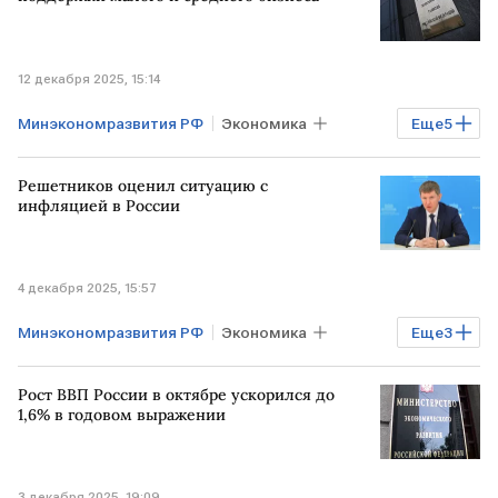
12 декабря 2025, 15:14
Минэкономразвития РФ
Экономика
Еще
5
РОССИЯ
Бизнес
МОСКВА
Решетников оценил ситуацию с
САНКТ-ПЕТЕРБУРГ
МСП
инфляцией в России
4 декабря 2025, 15:57
Минэкономразвития РФ
Экономика
Еще
3
РОССИЯ
Максим Решетников
Рост ВВП России в октябре ускорился до
Владимир Путин
1,6% в годовом выражении
3 декабря 2025, 19:09