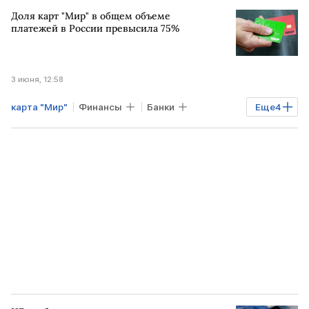
Дмитрий Григоренко
Доля карт "Мир" в общем объеме
Михаил Мишустин
МИР
Общество
платежей в России превысила 75%
3 июня, 12:58
карта "Мир"
Финансы
Банки
Еще
4
РОССИЯ
НСПК
ПМЭФ-2026
ПМЭФ