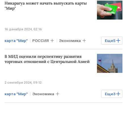
Никарагуа может начать выпускать карты
"Мир"
16 декабря 2024, 02:16
карта "Мир"
РОССИЯ
Экономика
Еще
5
Финансы
МОСКВА
Никарагуа
В МИД оценили перспективу развития
РФ
платежная система МИР
торговых отношений с Центральной Азией
2 сентября 2024, 09:12
карта "Мир"
Экономика
Еще
3
ЦЕНТРАЛЬНАЯ АЗИЯ
вторичные санкции
санкции против РФ