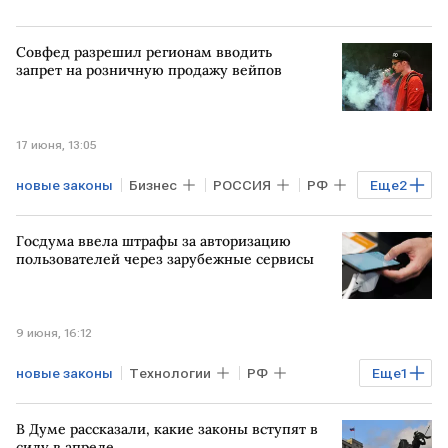
Совфед разрешил регионам вводить
запрет на розничную продажу вейпов
17 июня, 13:05
новые законы
Бизнес
РОССИЯ
РФ
Еще
2
Дмитрий Григоренко
Совет Федерации
Госдума ввела штрафы за авторизацию
пользователей через зарубежные сервисы
9 июня, 16:12
новые законы
Технологии
РФ
Еще
1
Госдума
В Думе рассказали, какие законы вступят в
силу в апреле