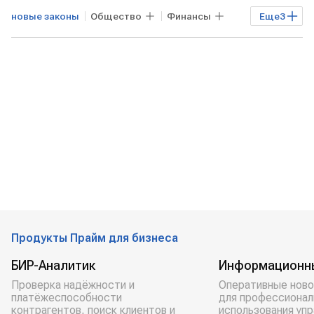
новые законы
Общество
Финансы
Еще
3
Экономика
РОССИЯ
социальные выплаты
Продукты Прайм для бизнеса
БИР-Аналитик
Информационн
Проверка надёжности и
Оперативные ново
платёжеспособности
для профессионал
контрагентов, поиск клиентов и
использования уп