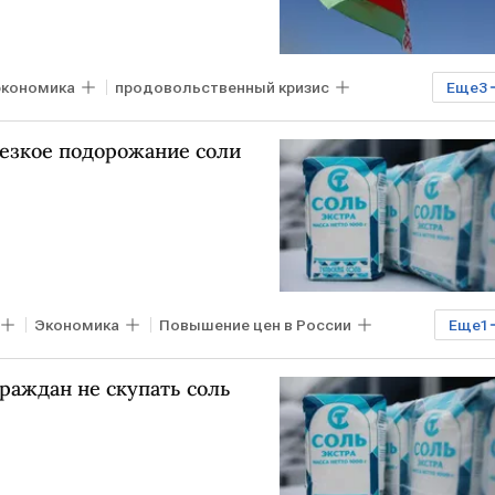
экономика
продовольственный кризис
Еще
3
дсолнечное масло
резкое подорожание соли
Экономика
Повышение цен в России
Еще
1
раждан не скупать соль