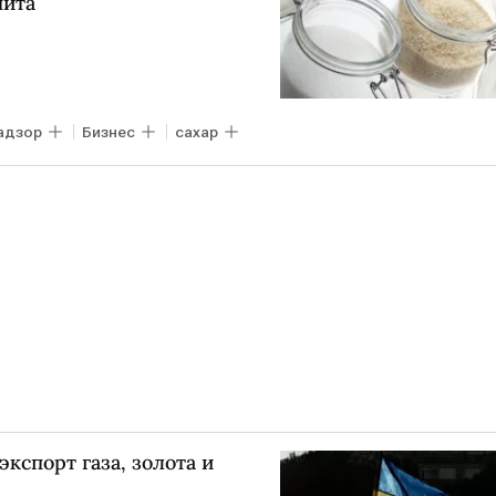
пита
адзор
Бизнес
сахар
кспорт газа, золота и