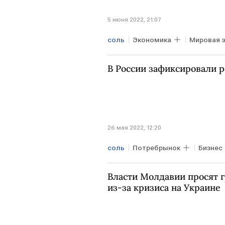
5 июня 2022, 21:07
соль
Экономика
Мировая 
БЕЛОРУССИЯ
сахар
по
В России зафиксировали 
26 мая 2022, 12:20
соль
Потребрынок
Бизнес
подорожание
Власти Молдавии просят г
из-за кризиса на Украине