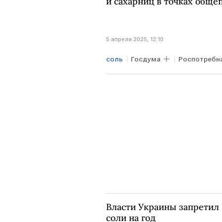
и сахарниц в точках обще
5 апреля 2025, 12:10
соль
Госдума
Роспотребн
Власти Украины запретил э
соли на год