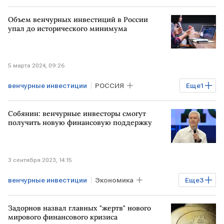
Объем венчурных инвестиций в России
упал до исторического минимума
5 марта 2024, 09:26
венчурные инвестиции
РОССИЯ
Еще
1
Экономика
Собянин: венчурные инвесторы смогут
получить новую финансовую поддержку
3 сентября 2023, 14:15
венчурные инвестиции
Экономика
Еще
3
Госпроекты
РОССИЯ
Задорнов назвал главных "жертв" нового
финансовая поддержка
мирового финансового кризиса