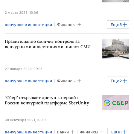
2 марта 2023, 10:06
венчурные инвестиции
Финансы
Еще
3
Бизнес
Экономика
РОССИЯ
Правительство смягчит контроль за
МОСКВА
венчурными инвестициями, пишут СМИ
27 января 2023, 09:13
венчурные инвестиции
Финансы
Еще
2
Бизнес
Правительство РФ
"Сбер" открывает доступ к первой в
предприятия
России венчурной платформе SberUnity
30 сентября 2021, 15:39
венчурные инвестиции
Банки
Финансы
Еще
1