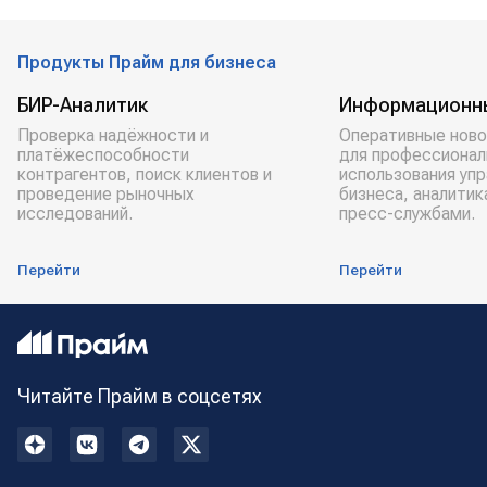
Финансы
Бизнес
Технологии
стартап
события
Продукты Прайм для бизнеса
БИР-Аналитик
Информационн
Проверка надёжности и
Оперативные ново
платёжеспособности
для профессионал
контрагентов, поиск клиентов и
использования уп
проведение рыночных
бизнеса, аналитик
исследований.
пресс-службами.
Перейти
Перейти
Читайте Прайм в соцсетях