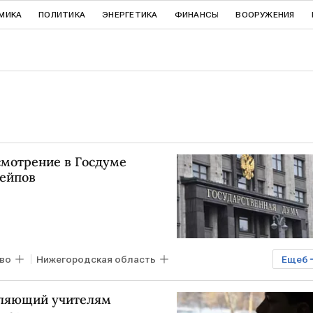
МИКА
ПОЛИТИКА
ЭНЕРГЕТИКА
ФИНАНСЫ
ВООРУЖЕНИЯ
смотрение в Госдуме
вейпов
во
Нижегородская область
Еще
6
слав Володин
Владимир Путин
Госдума
воляющий учителям