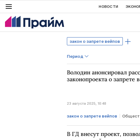
НОВОСТИ
ЭКОНО
закон о запрете вейпов
Период
Володин анонсировал рас
законопроекта о запрете 
23 августа 2025, 10:48
закон о запрете вейпов
Общест
Вологодская область
Вяче
В ГД внесут проект, поз
запрет вейпов
вейпы