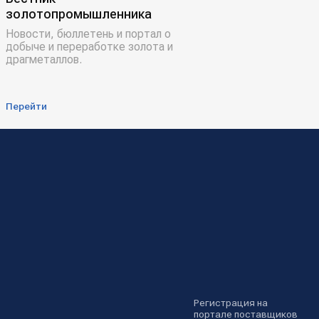
золотопромышленника
Новости, бюллетень и портал о
добыче и переработке золота и
драгметаллов.
Перейти
Регистрация на
портале поставщиков