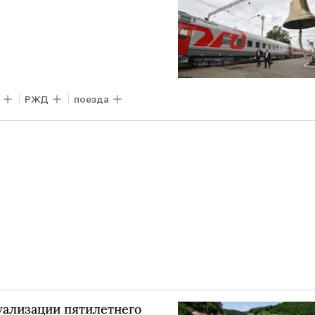
РЖД
поезда
уализации пятилетнего