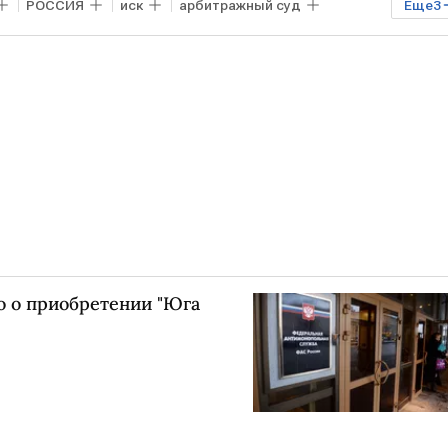
РОССИЯ
иск
арбитражный суд
Еще
3
оснефть
о о приобретении "Юга