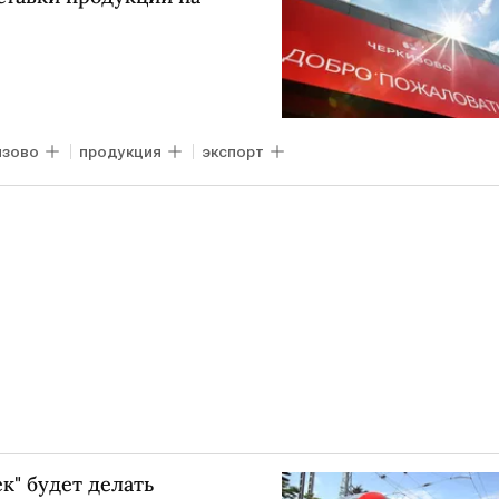
изово
продукция
экспорт
к" будет делать