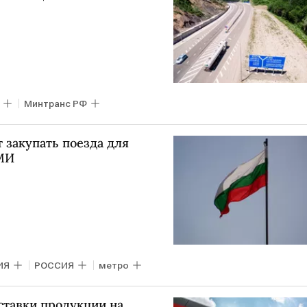
Минтранс РФ
 закупать поезда для
СМИ
ИЯ
РОССИЯ
метро
ставки продукции на