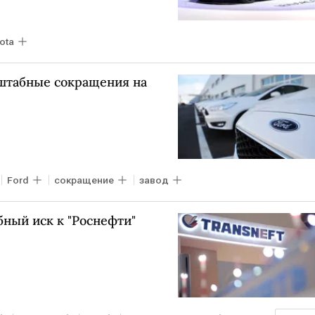
ota
штабные сокращения на
Ford
сокращение
завод
бный иск к "Роснефти"