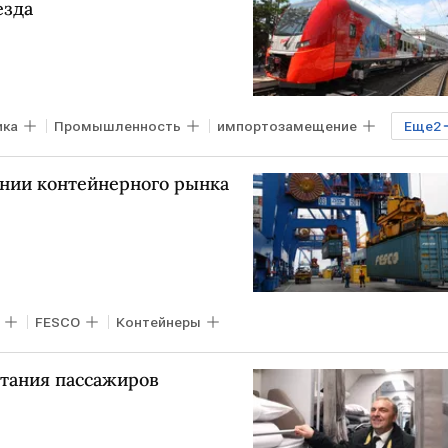
езда
ика
Промышленность
импортозамещение
Еще
2
ении контейнерного рынка
FESCO
Контейнеры
тания пассажиров