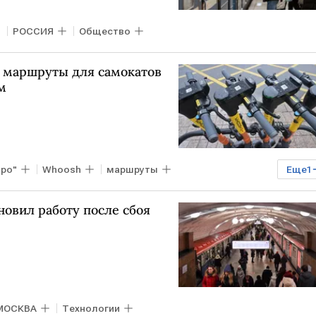
РОССИЯ
Общество
я маршруты для самокатов
м
ро"
Whoosh
маршруты
Еще
1
овил работу после сбоя
МОСКВА
Технологии