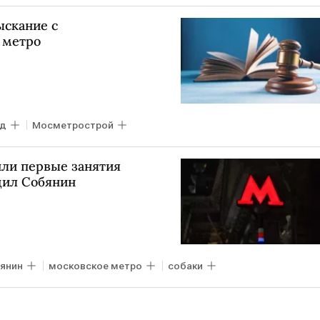
скание с
 метро
уд
Мосметрострой
ли первые занятия
щил Собянин
бянин
московское метро
собаки