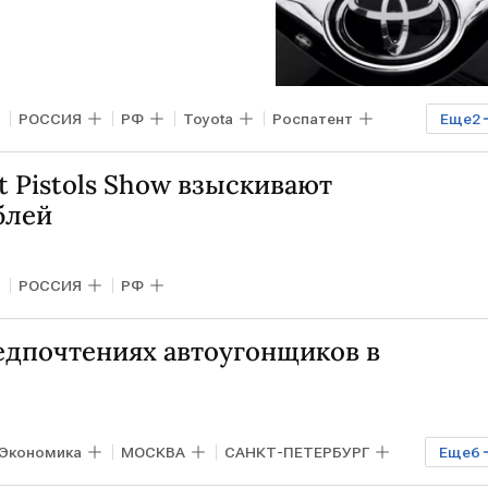
РОССИЯ
РФ
Toyota
Роспатент
Еще
2
t Pistols Show взыскивают
блей
РОССИЯ
РФ
едпочтениях автоугонщиков в
Экономика
МОСКВА
САНКТ-ПЕТЕРБУРГ
Еще
6