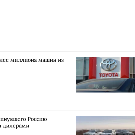
олее миллиона машин из-
кинувшего Россию
и дилерами