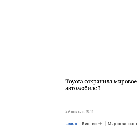
ЕКАТЕРИНБУРГ
ВСК
Ge
Lada Largus
Toyota сохранила мирово
автомобилей
29 января, 10:11
Lexus
Бизнес
Мировая эко
Дональд Трамп
Toyota