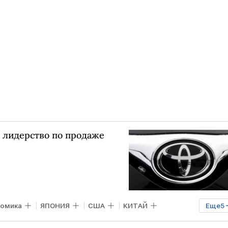
ely
Lada Vision 4x4
Lada X-Cross 5
е лидерство по продаже
номика
ЯПОНИЯ
США
КИТАЙ
Еще
5
Volkswagen
Toyota Camry
Авто