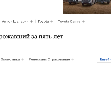
Антон Шапарин
Toyota
Toyota Camry
рожавший за пять лет
Экономика
Ренессанс Страхование
Еще
4
ision 4x4
Lada X-Cross 5