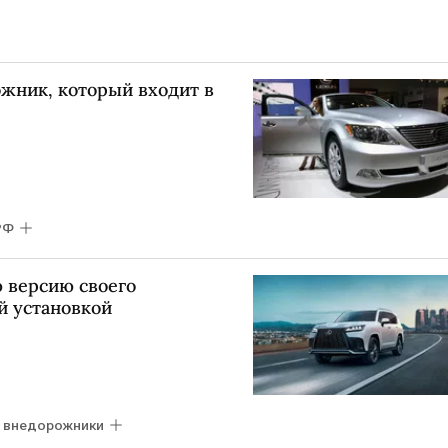
ожник, который входит в
РФ
 версию своего
й установкой
внедорожники