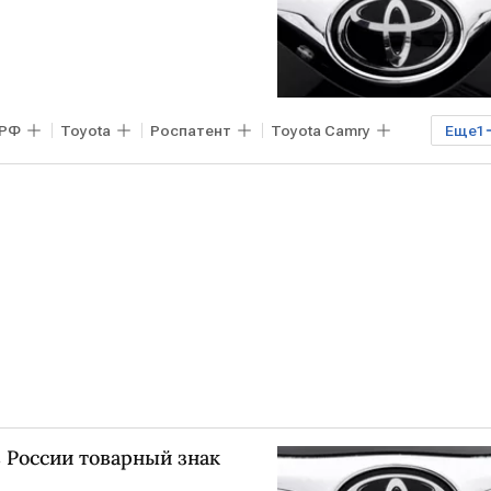
РФ
Toyota
Роспатент
Toyota Camry
Еще
1
в России товарный знак