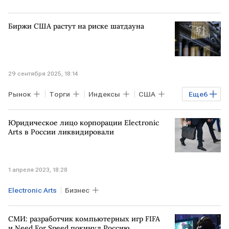
Биржи США растут на риске шатдауна
29 сентября 2025, 18:14
Рынок
Торги
Индексы
США
Еще
6
Дональд Трамп
Dow Jones
Netflix
Юридическое лицо корпорации Electronic
Walt Disney
Nasdaq Composite
Arts в России ликвидировали
В мире
1 апреля 2023, 18:28
Electronic Arts
Бизнес
СМИ: разработчик компьютерных игр FIFA
и Need For Speed покинул Россию