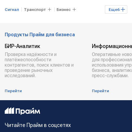
Сигнал
Транспорт
Бизнес
Еще
6
Экономика
Иркутск
самолет
неисправность
возвращение
Продукты Прайм для бизнеса
аэропорт
БИР-Аналитик
Информационн
Проверка надёжности и
Оперативные ново
платёжеспособности
для профессионал
контрагентов, поиск клиентов и
использования уп
проведение рыночных
бизнеса, аналитик
исследований.
пресс-службами.
Перейти
Перейти
Читайте Прайм в соцсетях