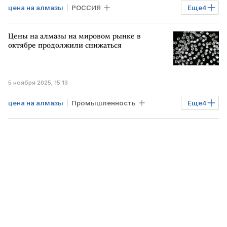
цена на алмазы
РОССИЯ
Еще
4
"БКС Мир инвестиций"
De Beers
Цены на алмазы на мировом рынке в
алмазы
цены
октябре продолжили снижаться
5 ноября 2025, 15:13
цена на алмазы
Промышленность
Еще
4
ИНДИЯ
США
Дональд Трамп
алмазы