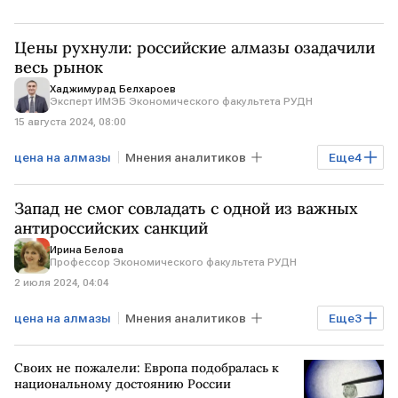
Цены рухнули: российские алмазы озадачили
весь рынок
Хаджимурад Белхароев
Эксперт ИМЭБ Экономического факультета РУДН
15 августа 2024, 08:00
цена на алмазы
Мнения аналитиков
Еще
4
Хаджимурад Белхароев
Запад не смог совладать с одной из важных
российские алмазы
антироссийских санкций
Ирина Белова
торговля алмазами
Профессор Экономического факультета РУДН
2 июля 2024, 04:04
экспорт российских алмазов
цена на алмазы
Мнения аналитиков
Еще
3
санкции против РФ
российские алмазы
Своих не пожалели: Европа подобралась к
алмазы
национальному достоянию России