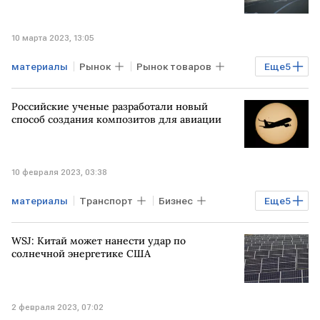
10 марта 2023, 13:05
материалы
Рынок
Рынок товаров
Еще
5
Экономика
Торги
РОССИЯ
Российские ученые разработали новый
РЭО
онлайн-доставка
способ создания композитов для авиации
10 февраля 2023, 03:38
материалы
Транспорт
Бизнес
Еще
5
Экономика
Промышленность
WSJ: Китай может нанести удар по
ДВФУ
ученые
Авиадвигатель
солнечной энергетике США
2 февраля 2023, 07:02