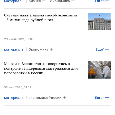
материалы
Бизнес
Экономика
Еще
3
Мировая экономика
Счетная палата нашла способ экономить
санкции против РФ
товары
1,5 миллиарда рублей в год
29 июля 2021, 00:07
материалы
Экономика
Еще
1
Счетная палата
ГОСТ
Москва и Вашингтон договорились о
контроле за ядерными материалами для
переработки в России
30 мая 2020, 01:31
материалы
экономика России
Еще
4
Энергетика
РОССИЯ
США