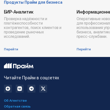
Продукты Прайм для бизнеса
БИР-Аналитик
Информационн
Проверка надёжности и
Оперативные ново
платёжеспособности
для профессионал
контрагентов, поиск клиентов и
использования уп
проведение рыночных
бизнеса, аналитик
исследований.
пресс-службами.
Перейти
Перейти
Читайте Прайм в соцсетях
Об Агентстве
Обратная связь