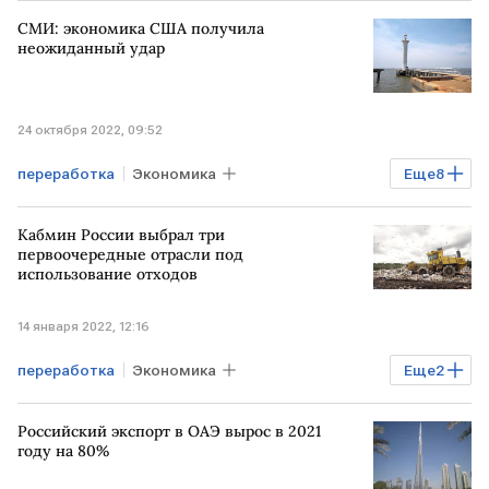
газовый конденсат
СМИ: экономика США получила
неожиданный удар
24 октября 2022, 09:52
переработка
Экономика
Еще
8
Мировая экономика
США
Кабмин России выбрал три
Перевозки
Транспорт
экспорт
первоочередные отрасли под
использование отходов
кризис
зерно
Сухогруз
14 января 2022, 12:16
переработка
Экономика
Еще
2
Гайдаровский форум
бытовые отходы
Российский экспорт в ОАЭ вырос в 2021
году на 80%