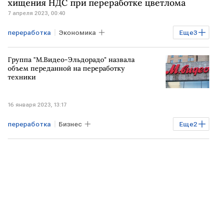
хищения НДС при переработке цветлома
7 апреля 2023, 00:40
переработка
Экономика
Еще
3
Михаил Мишустин
НДС
Группа "М.Видео-Эльдорадо" назвала
Металлолом
объем переданной на переработку
техники
16 января 2023, 13:17
переработка
Бизнес
Еще
2
М.Видео-Эльдорадо
техника