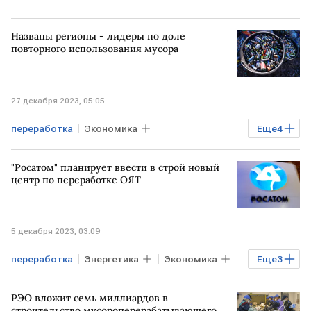
Названы регионы - лидеры по доле
повторного использования мусора
27 декабря 2023, 05:05
переработка
Экономика
Еще
4
Промышленность
мусор
Регионы
"Росатом" планирует ввести в строй новый
статистика
центр по переработке ОЯТ
5 декабря 2023, 03:09
переработка
Энергетика
Экономика
Еще
3
Промышленность
Росатом
ОЯТ
РЭО вложит семь миллиардов в
строительство мусороперерабатывающего