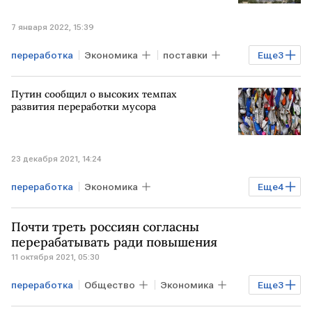
7 января 2022, 15:39
переработка
Экономика
поставки
Еще
3
экспорт
ОАЭ
Спутник V
Путин сообщил о высоких темпах
развития переработки мусора
23 декабря 2021, 14:24
переработка
Экономика
Еще
4
пресс-конференция
"Зеленый курс"
Почти треть россиян согласны
Владимир Путин
мусор
перерабатывать ради повышения
11 октября 2021, 05:30
переработка
Общество
Экономика
Еще
3
россияне
карьера
исследование