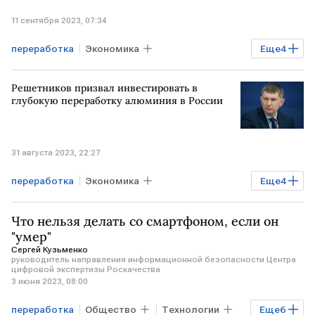
11 сентября 2023, 07:34
переработка
Экономика
Еще
4
Промышленность
Сбербанк
Решетников призвал инвестировать в
инвестиции
отходы
глубокую переработку алюминия в России
31 августа 2023, 22:27
переработка
Экономика
Еще
4
Промышленность
РОССИЯ
Что нельзя делать со смартфоном, если он
алюминий
инвестиции
"умер"
Сергей Кузьменко
руководитель направления информационной безопасности Центра
цифровой экспертизы Роскачества
3 июня 2023, 08:00
переработка
Общество
Технологии
Еще
6