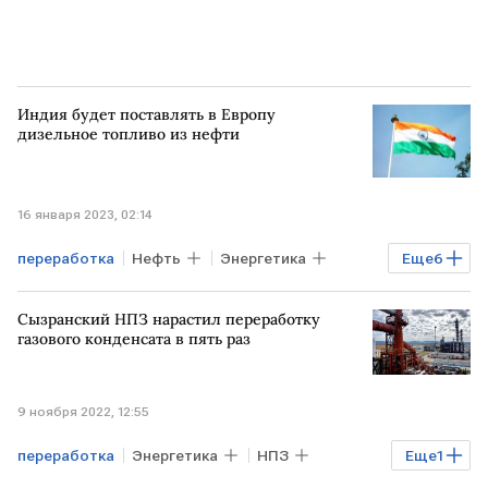
Индия будет поставлять в Европу
дизельное топливо из нефти
16 января 2023, 02:14
переработка
Нефть
Энергетика
Еще
6
Экономика
Мировая экономика
Сызранский НПЗ нарастил переработку
ЕС
дизельное топливо
поставки
газового конденсата в пять раз
ИНДИЯ
9 ноября 2022, 12:55
переработка
Энергетика
НПЗ
Еще
1