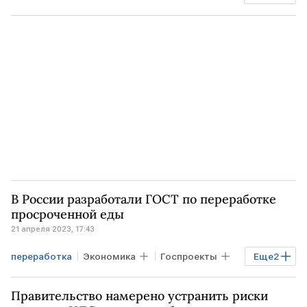
Точка зрения
смартфоны
электроника
экология
вторичное сырье
отходы
В России разработали ГОСТ по переработке
просроченной еды
21 апреля 2023, 17:43
переработка
Экономика
Госпроекты
Еще
2
РОССИЯ
ГОСТ
Правительство намерено устранить риски