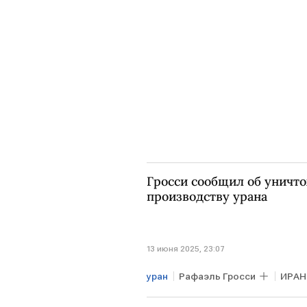
ЕС
Гросси сообщил об уничто
производству урана
13 июня 2025, 23:07
уран
Рафаэль Гросси
ИРАН