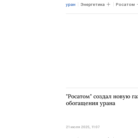
уран
Энергетика
Росатом
"Росатом" создал новую г
обогащения урана
21 июля 2025, 11:07