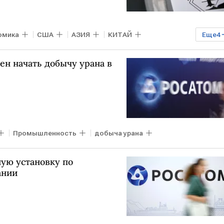
омика
США
АЗИЯ
КИТАЙ
Еще
4
одство урана
обогащение урана
ен начать добычу урана в
Промышленность
добыча урана
ную установку по
ании