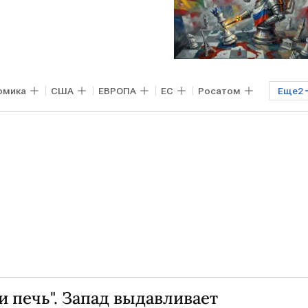
омика
США
ЕВРОПА
ЕС
Росатом
Еще
2
 урана
и печь". Запад выдавливает