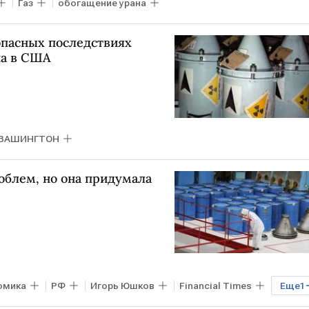
Газ
обогащение урана
опасных последствиях
на в США
ВАШИНГТОН
облем, но она придумала
омика
РФ
Игорь Юшков
Financial Times
Еще
1