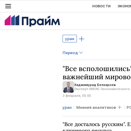
НОВОСТИ
ЭКОНО
уран
Период
"Все всполошились"
важнейший мирово
Хаджимурад Белхароев
Эксперт ИМЭБ Экономического 
3 февраля, 05:05
уран
Мнения аналитиков
Р
ЗАПАД
ЕВРОПА
Росат
"Все досталось русским". 
ключевого ресурса