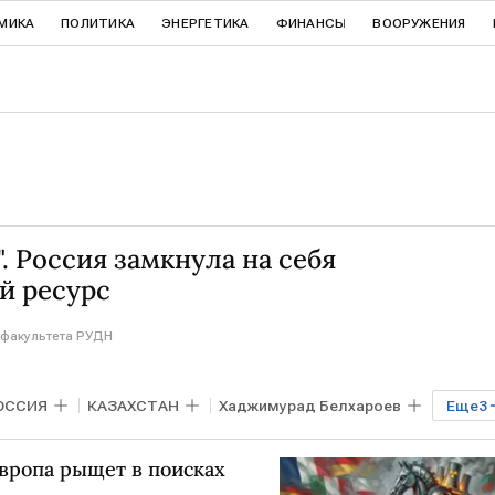
МИКА
ПОЛИТИКА
ЭНЕРГЕТИКА
ФИНАНСЫ
ВООРУЖЕНИЯ
. Россия замкнула на себя
й ресурс
факультета РУДН
ОССИЯ
КАЗАХСТАН
Хаджимурад Белхароев
Еще
3
ом
Европа рыщет в поисках