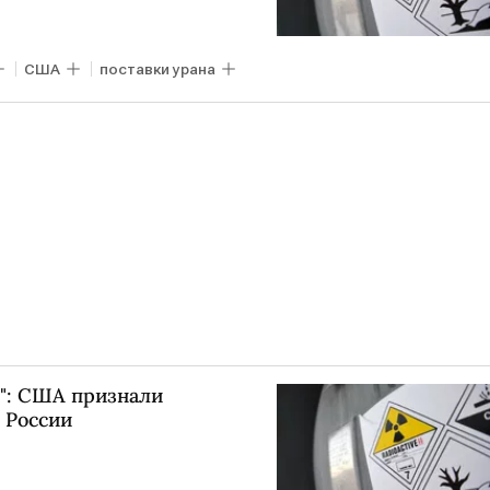
США
поставки урана
ь": США признали
 России