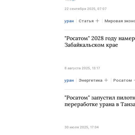
22 сентября 2025, 07:07
уран
Статья
Мировая экон
Джо Байден
ЕС
произв
"Росатом" 2028 году намер
Забайкальском крае
8 августа 2025, 13:17
уран
Энергетика
Росатом
"Росатом" запустил пилот
переработке урана в Танз
30 июля 2025, 17:04