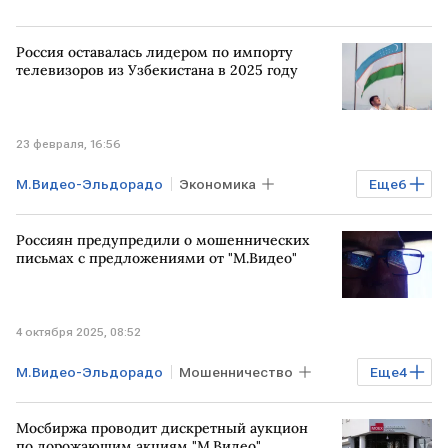
Россия оставалась лидером по импорту
телевизоров из Узбекистана в 2025 году
23 февраля, 16:56
М.Видео-Эльдорадо
Экономика
Еще
6
Бизнес
РОССИЯ
УЗБЕКИСТАН
Россиян предупредили о мошеннических
ТУРЦИЯ
АЗЕРБАЙДЖАН
письмах с предложениями от "М.Видео"
Wildberries
4 октября 2025, 08:52
М.Видео-Эльдорадо
Мошенничество
Еще
4
Финансы
Общество
М.Видео
Мосбиржа проводит дискретный аукцион
Лаборатория Касперского
по дорожающим акциям "М.Видео"