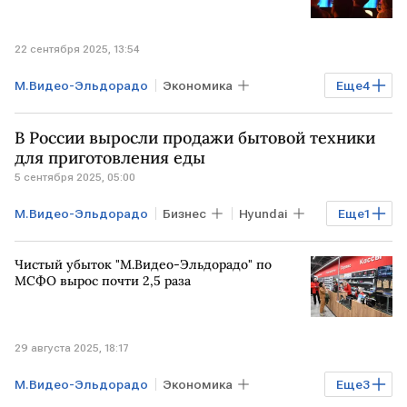
22 сентября 2025, 13:54
М.Видео-Эльдорадо
Экономика
Еще
4
Мосбиржа
М.Видео
Рынок
В России выросли продажи бытовой техники
Акции
для приготовления еды
5 сентября 2025, 05:00
М.Видео-Эльдорадо
Бизнес
Hyundai
Еще
1
М.Видео
Чистый убыток "М.Видео-Эльдорадо" по
МСФО вырос почти 2,5 раза
29 августа 2025, 18:17
М.Видео-Эльдорадо
Экономика
Еще
3