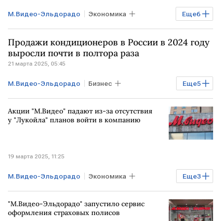
М.Видео-Эльдорадо
Экономика
Еще
6
смартфоны
Apple
Samsung
Продажи кондиционеров в России в 2024 году
Бизнес
РОССИЯ
выросли почти в полтора раза
21 марта 2025, 05:45
продажи смартфонов
М.Видео-Эльдорадо
Бизнес
Еще
5
Экономика
РОССИЯ
МОСКВА
Акции "М.Видео" падают из-за отсутствия
КРАСНОДАР
РОСТОВ-НА-ДОНУ
у "Лукойла" планов войти в компанию
19 марта 2025, 11:25
М.Видео-Эльдорадо
Экономика
Еще
3
Акции
Рынок
М.Видео
Лукойл
"М.Видео-Эльдорадо" запустило сервис
оформления страховых полисов