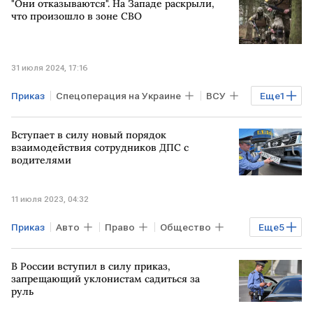
"Они отказываются". На Западе раскрыли,
что произошло в зоне СВО
31 июля 2024, 17:16
Приказ
Спецоперация на Украине
ВСУ
Еще
1
СВО
Вступает в силу новый порядок
взаимодействия сотрудников ДПС с
водителями
11 июля 2023, 04:32
Приказ
Авто
Право
Общество
Еще
5
Транспорт
Бизнес
МВД
ДПС
В России вступил в силу приказ,
водители
запрещающий уклонистам садиться за
руль