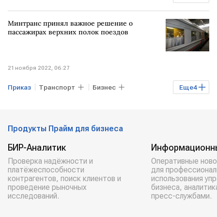
Экономика
забастовка
Минтранс принял важное решение о
ЮЖНАЯ КОРЕЯ
дальнобойщики
пассажирах верхних полок поездов
21 ноября 2022, 06:27
Приказ
Транспорт
Бизнес
Еще
4
Экономика
Минтранс РФ
пассажиры
поезда
Продукты Прайм для бизнеса
БИР-Аналитик
Информационн
Проверка надёжности и
Оперативные ново
платёжеспособности
для профессионал
контрагентов, поиск клиентов и
использования уп
проведение рыночных
бизнеса, аналитик
исследований.
пресс-службами.