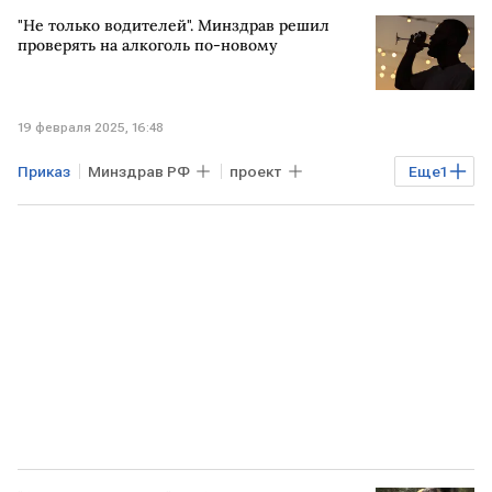
Конфликт на Украине
Одесса
"Не только водителей". Минздрав решил
боевые действия
проверять на алкоголь по-новому
19 февраля 2025, 16:48
Приказ
Минздрав РФ
проект
Еще
1
проверка