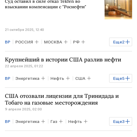
Суд оставил в силе отказ Tekfen во
взыскании компенсации с "Роснефти"
21 октября 2025, 12:40
ВР
РОССИЯ
МОСКВА
РФ
Еще
2
Роснефть
BP
Крупнейший в истории США разлив нефти
22 апреля 2025, 01:22
ВР
Энергетика
Нефть
США
Еще
5
Мексиканский залив
МОСКВА
США отозвали лицензии для Тринидада и
Барак Обама
BP
Верховный суд
Тобаго на газовые месторождения
9 апреля 2025, 02:00
ВР
Энергетика
Газ
Нефть
Еще
3
США
ВЕНЕСУЭЛА
Дональд Трамп