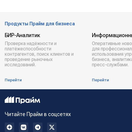
Продукты Прайм для бизнеса
БИР-Аналитик
Информационн
Проверка надёжности и
Оперативные ново
платёжеспособности
для профессионал
контрагентов, поиск клиентов и
использования уп
проведение рыночных
бизнеса, аналитик
исследований.
пресс-службами.
Перейти
Перейти
Читайте Прайм в соцсетях