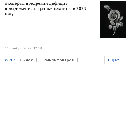
Эксперты предрекли дефицит
драгоценные металлы
предложения на рынке платины в 2023
году
22 ноября 2022, 12:08
WPIC
Рынок
Рынок товаров
Еще
2
Экономика
платина