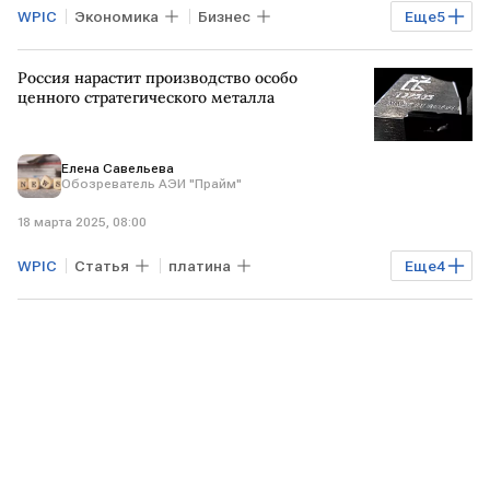
WPIC
Экономика
Бизнес
Еще
5
Промышленность
РФ
ЮАР
Россия нарастит производство особо
ЗИМБАБВЕ
палладий
ценного стратегического металла
Елена Савельева
Обозреватель АЭИ "Прайм"
18 марта 2025, 08:00
WPIC
Статья
платина
Еще
4
Промышленность
США
ЮАР
Норникель