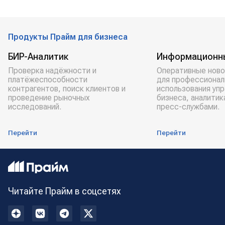
Продукты Прайм для бизнеса
БИР-Аналитик
Информационн
Проверка надёжности и
Оперативные ново
платёжеспособности
для профессионал
контрагентов, поиск клиентов и
использования уп
проведение рыночных
бизнеса, аналитик
исследований.
пресс-службами.
Перейти
Перейти
Читайте Прайм в соцсетях