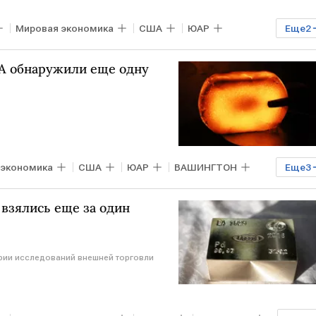
Мировая экономика
США
ЮАР
Еще
2
икель
А обнаружили еще одну
 экономика
США
ЮАР
ВАШИНГТОН
Еще
3
нторг
взялись еще за один
рии исследований внешней торговли