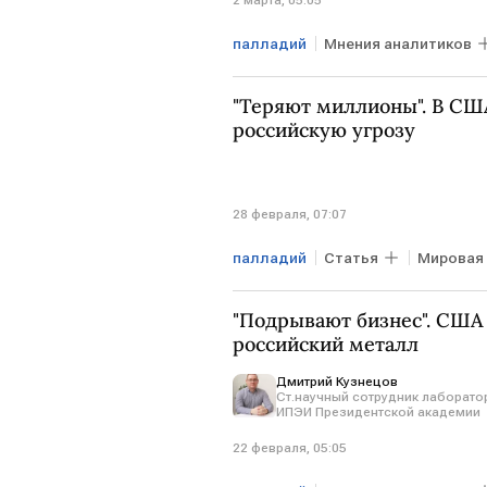
2 марта, 05:05
палладий
Мнения аналитиков
АФРИКА
ГМК Норильский н
"Теряют миллионы". В СШ
российскую угрозу
28 февраля, 07:07
палладий
Статья
Мировая
РОССИЯ
Норникель
Ми
"Подрывают бизнес". США 
российский металл
Дмитрий Кузнецов
Ст.научный сотрудник лаборато
ИПЭИ Президентской академии
22 февраля, 05:05