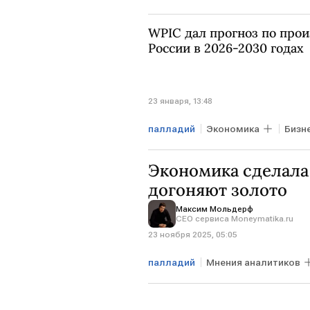
NYMEX
Дональд Трамп
WPIC дал прогноз по прои
России в 2026-2030 годах
23 января, 13:48
палладий
Экономика
Бизн
ЗИМБАБВЕ
WPIC
Экономика сделала 
догоняют золото
Максим Мольдерф
CEO сервиса Moneymatika.ru
23 ноября 2025, 05:05
палладий
Мнения аналитиков
серебро