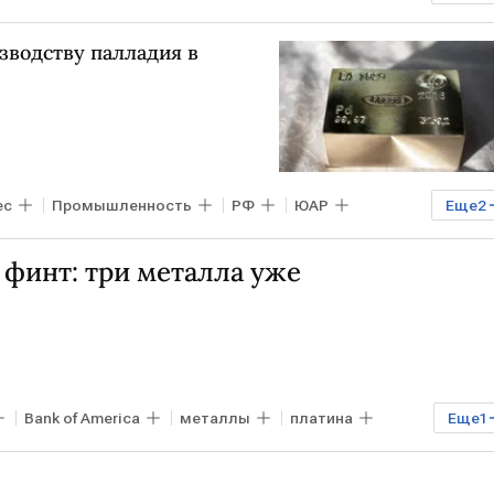
Volkswagen
Владимир Потанин
Audi
зводству палладия в
ес
Промышленность
РФ
ЮАР
Еще
2
финт: три металла уже
Bank of America
металлы
платина
Еще
1