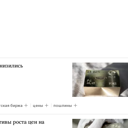
снизились
гская биржа
цены
пошлины
ивы роста цен на