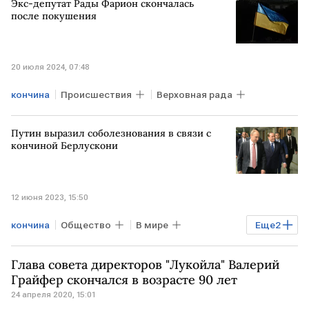
Экс-депутат Рады Фарион скончалась
после покушения
20 июля 2024, 07:48
кончина
Происшествия
Верховная рада
Путин выразил соболезнования в связи с
кончиной Берлускони
12 июня 2023, 15:50
кончина
Общество
В мире
Еще
2
Владимир Путин
Сильвио Берлускони
Глава совета директоров "Лукойла" Валерий
Грайфер скончался в возрасте 90 лет
24 апреля 2020, 15:01