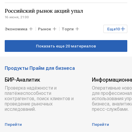
РФ
Роснефть
Российский рынок акций упал
16 июня, 21:00
Экономика
Рынок
Торги
Еще
10
Индексы
США
ВАШИНГТОН
Показать еще 20 материалов
РФ
Дональд Трамп
Елена Кожухова
Мосбиржа
РТС
Продукты Прайм для бизнеса
"БКС Мир инвестиций"
БИР-Аналитик
Информационн
Мнения аналитиков
Проверка надёжности и
Оперативные ново
платёжеспособности
для профессионал
контрагентов, поиск клиентов и
использования уп
проведение рыночных
бизнеса, аналитик
исследований.
пресс-службами.
Перейти
Перейти