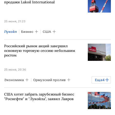
TotalEnergies
продажи Lukoil International
25 июня, 21:23
Лукойл
Бизнес
США
Российский рынок акций завершил
основную торговую сессию небольшим
ростом
25 июня, 20:36
Экономика
Ормузский пролив
Еще
4
Мосбиржа
РТС
США хотят забрать зарубежный бизнес
"БКС Мир инвестиций"
Рынок
"Роснефти" и "Лукойла", заявил Лавров