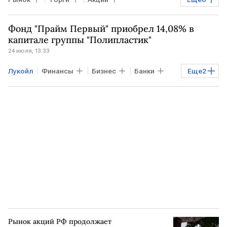
БЛИЖНИЙ ВОСТОК
Богдан Зварич
Фонд "Прайм Первый" приобрел 14,08% в
Владимир Чернов
Мосбиржа
Озон
капитале группы "Полипластик"
24 июля, 13:33
Инарктика
Лукойл
Финансы
Бизнес
Банки
Еще
2
Газпром
Газпром нефть
Рынок акций РФ продолжает