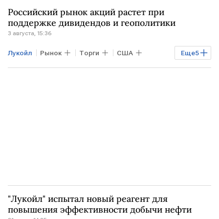
Балтийское море
РФ
Минприроды
Российский рынок акций растет при
поддержке дивидендов и геополитики
3 августа, 15:36
Лукойл
Рынок
Торги
США
Еще
5
УКРАИНА
Марко Рубио
Марк Рубио
Мосбиржа
Финам
"Лукойл" испытал новый реагент для
повышения эффективности добычи нефти