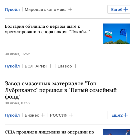
Лукойл
Мировая экономика
Еще
6
БОЛГАРИЯ
РФ
ЗАПАД
Болгария объявила о первом шаге к
Вагит Алекперов
Владимир Путин
урегулированию спора вокруг "Лукойла"
ЕС
МИД
30 июня, 16:52
Лукойл
БОЛГАРИЯ
Litasco
Завод смазочных материалов "Топ
Лубрикантс" перешел в "Пятый семейный
фонд"
30 июня, 07:52
Лукойл
Бизнес
РОССИЯ
Еще
2
Экономика
Калужская область
США продлили лицензию на операции по