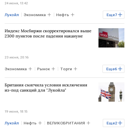
24 июня, 13:42
Лукойл
Экономика
Нефть
Еще
7
РОССИЯ
АФРИКА
СЕРБИЯ
Индекс Мосбиржи скорректировался выше
ВЕНГРИЯ
Сергей Лавров
МИД РФ
2300 пунктов после падения накануне
Роснефть
США
23 июня, 20:16
Экономика
Рынок
Торги
Еще
6
Индексы
США
РФ
Мосбиржа
Британия смягчила условия исключения
РТС
"БКС Мир инвестиций"
из-под санкций для "Лукойла"
19 июня, 18:15
Лукойл
Нефть
ВЕЛИКОБРИТАНИЯ
Еще
2