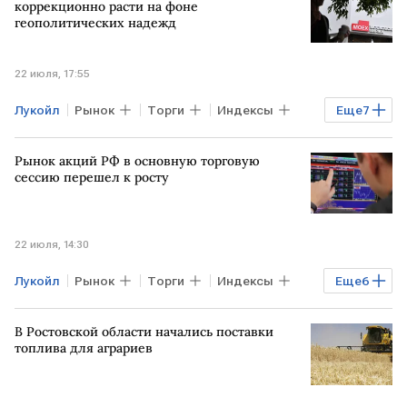
коррекционно расти на фоне
геополитических надежд
22 июля, 17:55
Лукойл
Рынок
Торги
Индексы
Еще
7
США
ИРАН
Сергей Лавров
Рынок акций РФ в основную торговую
Марко Рубио
Дмитрий Бабин
сессию перешел к росту
Мосбиржа
МИД РФ
22 июля, 14:30
Лукойл
Рынок
Торги
Индексы
Еще
6
РФ
США
Сергей Лавров
В Ростовской области начались поставки
Марко Рубио
Мосбиржа
Роснефть
топлива для аграриев