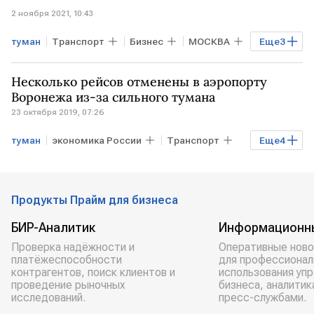
2 ноября 2021, 10:43
туман
Транспорт
Бизнес
МОСКВА
Еще
3
рейсы
авиасообщение
аэропорт
Несколько рейсов отменены в аэропорту
Воронежа из-за сильного тумана
23 октября 2019, 07:26
туман
экономика России
Транспорт
Еще
4
Бизнес
РОССИЯ
Воронеж
самолет
Продукты Прайм для бизнеса
БИР-Аналитик
Информационн
Проверка надёжности и
Оперативные ново
платёжеспособности
для профессионал
контрагентов, поиск клиентов и
использования уп
проведение рыночных
бизнеса, аналитик
исследований.
пресс-службами.