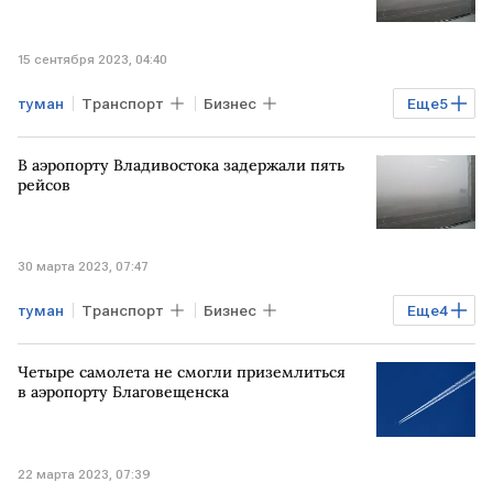
15 сентября 2023, 04:40
туман
Транспорт
Бизнес
Еще
5
Экономика
Красноярск
аэропорт
В аэропорту Владивостока задержали пять
рейсы
задержка
рейсов
30 марта 2023, 07:47
туман
Транспорт
Бизнес
Еще
4
Экономика
аэропорт
Четыре самолета не смогли приземлиться
Владивосток
рейсы
в аэропорту Благовещенска
22 марта 2023, 07:39