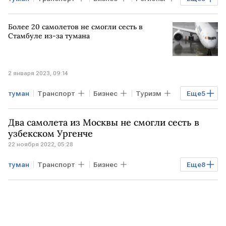
Экономика
Туризм
РОССИЯ
Более 20 самолетов не смогли сесть в
аэропорт Сочи
отмена рейсов
Стамбуле из-за тумана
2 января 2023, 09:14
туман
Транспорт
Бизнес
Туризм
Еще
5
ТУРЦИЯ
Стамбул
аэропорт
Два самолета из Москвы не смогли сесть в
самолет
рейсы
узбекском Ургенче
22 ноября 2022, 05:28
туман
Транспорт
Бизнес
Еще
8
Экономика
Мировая экономика
Uzbekistan Airways
S7
МОСКВА
УЗБЕКИСТАН
авиарейсы