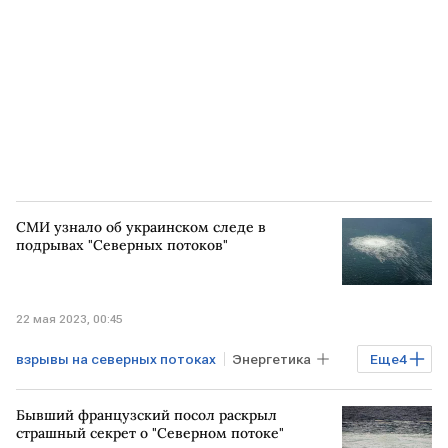
СМИ узнало об украинском следе в
подрывах "Северных потоков"
22 мая 2023, 00:45
взрывы на северных потоках
Энергетика
Еще
4
Газ
Северный поток - 2
ГЕРМАНИЯ
Бывший французский посол раскрыл
ЧП на Северных потоках
страшный секрет о "Северном потоке"