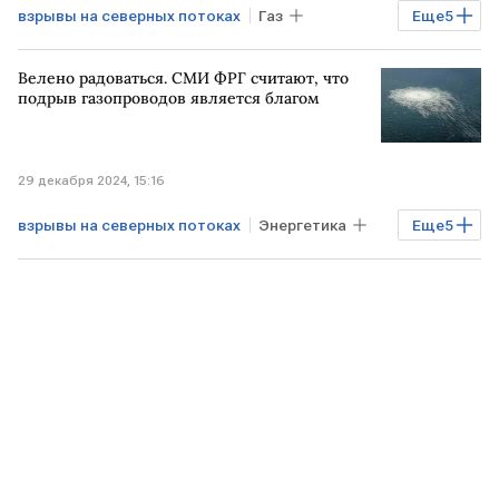
взрывы на северных потоках
Газ
Еще
5
Общество
ГЕРМАНИЯ
ИТАЛИЯ
Велено радоваться. СМИ ФРГ считают, что
теракт на "Северных потоках"
подрыв газопроводов является благом
ЧП на Северных потоках
29 декабря 2024, 15:16
взрывы на северных потоках
Энергетика
Еще
5
Северный поток-2
ГЕРМАНИЯ
ФРАНЦИЯ
Газ
РОССИЯ