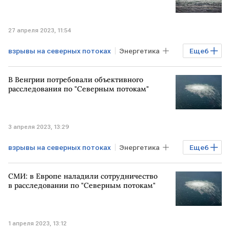
27 апреля 2023, 11:54
взрывы на северных потоках
Энергетика
Еще
6
Газ
В Венгрии потребовали объективного
Газовые отношения РФ, Украины и ЕС
расследования по "Северным потокам"
США
ФРАНЦИЯ
ЕВРОПА
расследование
3 апреля 2023, 13:29
взрывы на северных потоках
Энергетика
Еще
6
Газ
СМИ: в Европе наладили сотрудничество
Газовые отношения РФ, Украины и ЕС
в расследовании по "Северным потокам"
РОССИЯ
ВЕНГРИЯ
ЕС
расследование
1 апреля 2023, 13:12