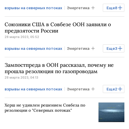
взрывы на северных потоках
Энергетика
Еще
8
Экономика
Газ
Союзники США в Совбезе ООН заявили о
Газовые отношения РФ, Украины и ЕС
предвзятости России
28 марта 2023, 05:52
ЕС
ГЕРМАНИЯ
ДАНИЯ
взрывы на северных потоках
Энергетика
Еще
3
расследование
ШВЕЦИЯ
Газ
Совбез ООН
Зампостпреда в ООН рассказал, почему не
ЧП на Северных потоках
прошла резолюция по газопроводам
28 марта 2023, 04:13
взрывы на северных потоках
Энергетика
Еще
2
Газ
Совбез ООН
Херш не удивлен решением Совбеза по
резолюции о "Северных потоках"