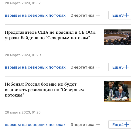
28 марта 2023, 01:32
взрывы на северных потоках
Энергетика
Еще
3
Газ
США
Сеймур Херш
Представитель США не пояснил в СБ ООН
угрозы Байдена по "Северным потокам"
28 марта 2023, 01:29
взрывы на северных потоках
Энергетика
Еще
5
Газ
Северный поток - 2
США
Небензя: Россия больше не будет
Совбез ООН
ЧП на Северных потоках
выдвигать резолюцию по "Северным
потокам"
28 марта 2023, 01:25
взрывы на северных потоках
Энергетика
Еще
4
Газ
Северный поток - 2