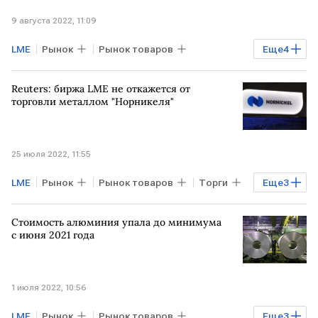
9 августа 2022, 11:09
LME
Рынок
Рынок товаров
Еще
4
Экономика
Торги
Reuters: биржа LME не откажется от
цветные металлы
цинк
торговли металлом "Норникеля"
25 июля 2022, 11:55
LME
Рынок
Рынок товаров
Торги
Еще
3
Норникель
санкции против РФ
Стоимость алюминия упала до минимума
металлы
с июня 2021 года
1 июля 2022, 10:56
LME
Рынок
Рынок товаров
Еще
3