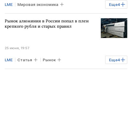
LME
Мировая экономика
Еще
4
Промышленность
США
IHS Markit
Рынок алюминия в России попал в плен
Comex
крепкого рубля и старых правил
25 июня, 19:57
LME
Статья
Рынок
Еще
4
Промышленность
Максим Шаскольский
Русал
алюминий