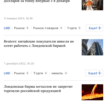
металлы
медная руда
долларов за тонну впервые с 8 декабря
11 января 2023, 16:40
LME
Рынок
Рынок товаров
Торги
Еще
1
фьючерсы на алюминий
Reuters: китайские покупатели никеля не
хотят работать с Лондонской биржей
7 декабря 2022, 16:20
LME
Рынок
Торги
никель
Еще
2
биржи
КИТАЙ
Лондонская биржа металлов не запретит
торговлю российской продукцией