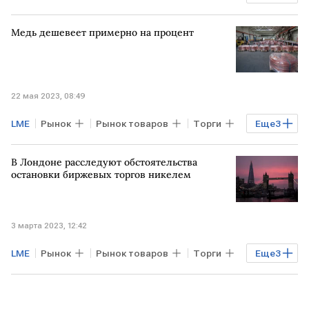
УК Альфа-Капитал
сырье
Медь дешевеет примерно на процент
22 мая 2023, 08:49
LME
Рынок
Рынок товаров
Торги
Еще
3
медь
фьючерсы на медь
Comex
В Лондоне расследуют обстоятельства
остановки биржевых торгов никелем
3 марта 2023, 12:42
LME
Рынок
Рынок товаров
Торги
Еще
3
ВЕЛИКОБРИТАНИЯ
биржи Европы
расследование