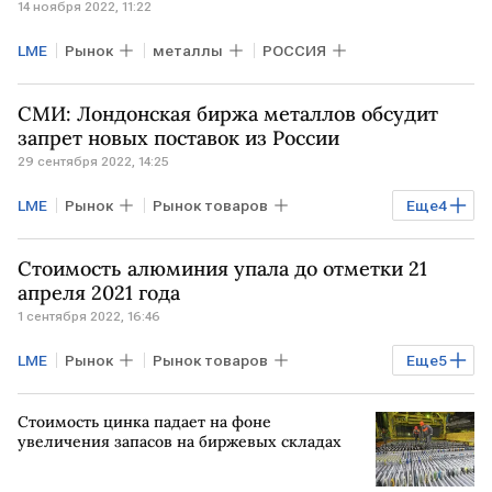
14 ноября 2022, 11:22
LME
Рынок
металлы
РОССИЯ
СМИ: Лондонская биржа металлов обсудит
запрет новых поставок из России
29 сентября 2022, 14:25
LME
Рынок
Рынок товаров
Еще
4
Экономика
Промышленность
Стоимость алюминия упала до отметки 21
металлы
поставки
апреля 2021 года
1 сентября 2022, 16:46
LME
Рынок
Рынок товаров
Еще
5
Экономика
Промышленность
Стоимость цинка падает на фоне
Торги
алюминий
биржи Европы
увеличения запасов на биржевых складах