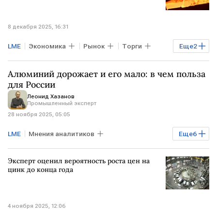
8 декабря 2025, 16:31
LME
Экономика
Рынок
Торги
Еще
2
КИТАЙ
WSJ
Алюминий дорожает и его мало: в чем польза
для России
Леонид Хазанов
Промышленный эксперт
28 ноября 2025, 05:05
LME
Мнения аналитиков
Еще
6
Мировая экономика
США
КИТАЙ
Эксперт оценил вероятность роста цен на
ИНДОНЕЗИЯ
Русал
алюминий
цинк до конца года
4 ноября 2025, 12:06