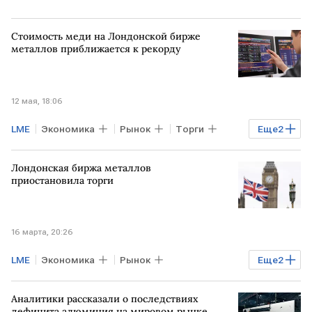
Стоимость меди на Лондонской бирже
металлов приближается к рекорду
12 мая, 18:06
LME
Экономика
Рынок
Торги
Еще
2
Comex
Лондонская биржа
Лондонская биржа металлов
приостановила торги
16 марта, 20:26
LME
Экономика
Рынок
Еще
2
БЛИЖНИЙ ВОСТОК
Лондонская биржа
Аналитики рассказали о последствиях
дефицита алюминия на мировом рынке