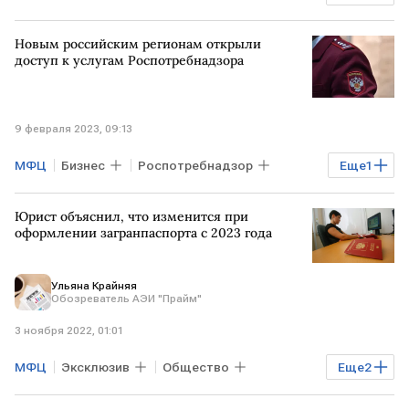
цифровые технологии
НОВОСИБИРСК
Новым российским регионам открыли
доступ к услугам Роспотребнадзора
9 февраля 2023, 09:13
МФЦ
Бизнес
Роспотребнадзор
Еще
1
новые субъекты РФ
Юрист объяснил, что изменится при
оформлении загранпаспорта с 2023 года
Ульяна Крайняя
Обозреватель АЭИ "Прайм"
3 ноября 2022, 01:01
МФЦ
Эксклюзив
Общество
Еще
2
РОССИЯ
загранпаспорт