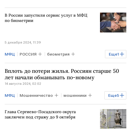
В России запустили сервис услуг в МФЦ
по биометрии
5 декабря 2024, 11:39
МФЦ
РОССИЯ
биометрия
Еще
1
сбор биометрических данных
Вплоть до потери жилья. Россиян старше 50
лет начали обманывать по-новому
14 августа 2024, 02:02
МФЦ
Мошенничество
мошенники
Еще
5
юрист
Иван Соловьев
Эксклюзив
Глава Сергиево-Посадского округа
коммунальные услуги
Соцфонд
заключен под стражу до 9 октября