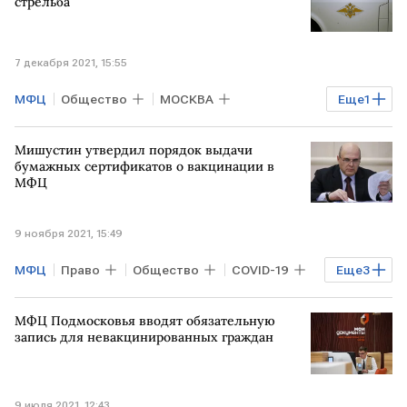
россияне
стрельба
7 декабря 2021, 15:55
МФЦ
Общество
МОСКВА
Еще
1
Происшествия
Мишустин утвердил порядок выдачи
бумажных сертификатов о вакцинации в
МФЦ
9 ноября 2021, 15:49
МФЦ
Право
Общество
COVID-19
Еще
3
Михаил Мишустин
вакцинация
МФЦ Подмосковья вводят обязательную
коронавирус
запись для невакцинированных граждан
9 июля 2021, 12:43