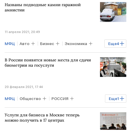
Названы подводные камни гаражной
Ростелеком
амнистии
11 апреля 2021, 20:49
МФЦ
Авто
Бизнес
Экономика
Еще
4
Владимир Путин
законопроект
В России появятся новые места для сдачи
регулирование
Гаражная амнистия
биометрии на госуслуги
20 февраля 2021, 17:44
МФЦ
Общество
РОССИЯ
Еще
1
госуслуги
Услуги для бизнеса в Москве теперь
можно получить в 17 центрах