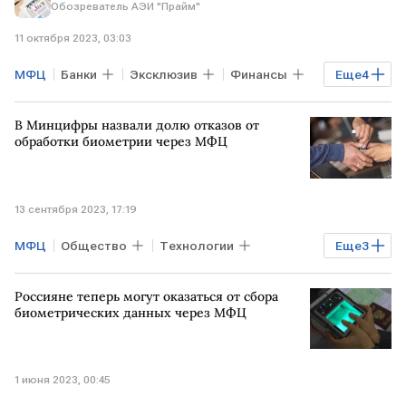
Обозреватель АЭИ "Прайм"
11 октября 2023, 03:03
МФЦ
Банки
Эксклюзив
Финансы
Еще
4
юрист
биометрия
В Минцифры назвали долю отказов от
персональные данные
ЕБС
обработки биометрии через МФЦ
13 сентября 2023, 17:19
МФЦ
Общество
Технологии
Еще
3
РОССИЯ
Минцифры
биометрия
Россияне теперь могут оказаться от сбора
биометрических данных через МФЦ
1 июня 2023, 00:45