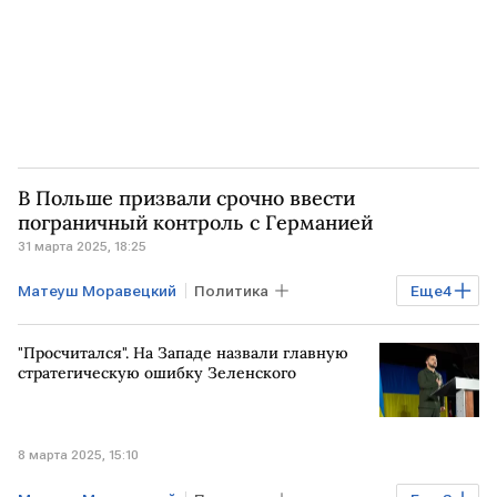
В Польше призвали срочно ввести
пограничный контроль с Германией
31 марта 2025, 18:25
Матеуш Моравецкий
Политика
Еще
4
ПОЛЬША
ГЕРМАНИЯ
граница
"Просчитался". На Западе назвали главную
контроль
стратегическую ошибку Зеленского
8 марта 2025, 15:10