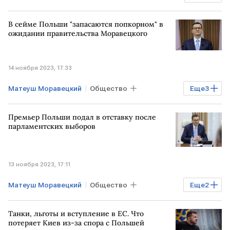
ПОЛЬША
В сейме Польши "запасаются попкорном" в
ожидании правительства Моравецкого
14 ноября 2023, 17:33
Матеуш Моравецкий
Общество
Еще
3
ПОЛЬША
сейм Польши
Премьер Польши подал в отставку после
"Право и справедливость"
парламентских выборов
13 ноября 2023, 17:11
Матеуш Моравецкий
Общество
Еще
2
ПОЛЬША
премьер-министр
Танки, льготы и вступление в ЕС. Что
потеряет Киев из-за спора с Польшей