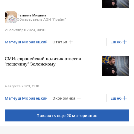
Татьяна Мишина
Обозреватель АЭИ "Прайм"
21 сентября 2023, 00:01
Матеуш Моравецкий
Статья
Еще
6
Эксклюзив
Экономика
УКРАИНА
СМИ: европейский политик отвесил
ПОЛЬША
Владимир Зеленский
"пощечину" Зеленскому
Киев
Анджей Дуда
4 августа 2023, 11:10
Матеуш Моравецкий
Экономика
Еще
6
Мировая экономика
ПОЛЬША
Показать еще 20 материалов
УКРАИНА
Владимир Зеленский
зерно
экспорт украинского зерна