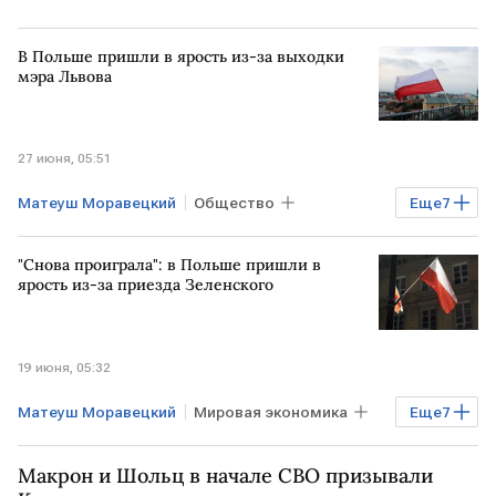
В Польше пришли в ярость из-за выходки
мэра Львова
27 июня, 05:51
Матеуш Моравецкий
Общество
Еще
7
Мировая экономика
УКРАИНА
"Снова проиграла": в Польше пришли в
ПОЛЬША
Ярослав Качиньский
ярость из-за приезда Зеленского
Facebook
Meta
Instagram
19 июня, 05:32
Матеуш Моравецкий
Мировая экономика
Еще
7
Общество
ПОЛЬША
Киев
Макрон и Шольц в начале СВО призывали
УКРАИНА
Владимир Зеленский