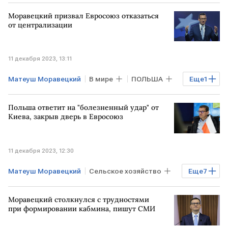
Моравецкий призвал Евросоюз отказаться
от централизации
11 декабря 2023, 13:11
Матеуш Моравецкий
В мире
ПОЛЬША
Еще
1
ЕС
Польша ответит на "болезненный удар" от
Киева, закрыв дверь в Евросоюз
11 декабря 2023, 12:30
Матеуш Моравецкий
Сельское хозяйство
Еще
7
Экономика
В мире
УКРАИНА
Моравецкий столкнулся с трудностями
ЕС
ПОЛЬША
Киев
при формировании кабмина, пишут СМИ
Анджей Дуда