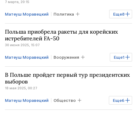
7 марта, 20:15
Матеуш Моравецкий
Политика
Еще
8
Общество
Мировая экономика
Польша приобрела ракеты для корейских
УКРАИНА
ПОЛЬША
Киев
истребителей FA-50
30 июня 2025, 15:07
Сергей Лавров
НАТО
МИД РФ
Матеуш Моравецкий
Вооружения
Еще
1
ПОЛЬША
В Польше пройдет первый тур президентских
выборов
18 мая 2025, 00:27
Матеуш Моравецкий
Общество
Еще
6
ПОЛЬША
УКРАИНА
Дональд Туск
Анджей Дуда
НАТО
Facebook