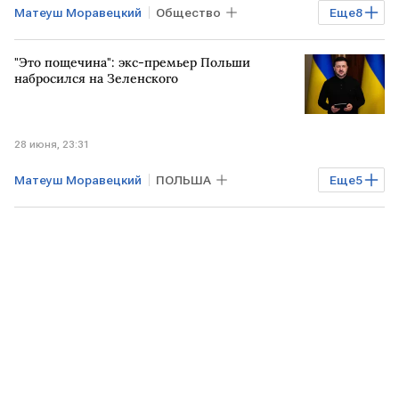
Матеуш Моравецкий
Общество
Еще
8
Мировая экономика
УКРАИНА
"Это пощечина": экс-премьер Польши
ПОЛЬША
Владимир Зеленский
набросился на Зеленского
Андрей Мельник
Facebook
Meta
Instagram
28 июня, 23:31
Матеуш Моравецкий
ПОЛЬША
Еще
5
УКРАИНА
Киев
Владимир Зеленский
Дональд Туск
ВСУ