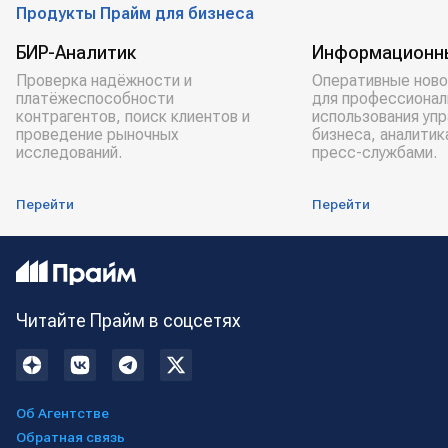
Продукты Прайм для бизнеса
БИР-Аналитик
Информационн
Проверка надёжности и
Оперативные ново
платёжеспособности
для профессионал
контрагентов, поиск клиентов и
использования уп
проведение рыночных
бизнеса, аналитик
исследований.
пресс-службами.
Перейти
Перейти
Читайте Прайм в соцсетях
Об Агентстве
Обратная связь