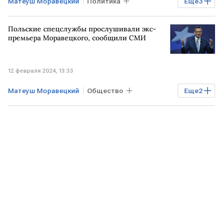
Матеуш Моравецкий
Политика
Еще
3
Владимир Зеленский
Дональд Трамп
Польские спецслужбы прослушивали экс-
президентские выборы на Украине
премьера Моравецкого, сообщили СМИ
12 февраля 2024, 13:33
Матеуш Моравецкий
Общество
Еще
2
В мире
ПОЛЬША
спецслужбы