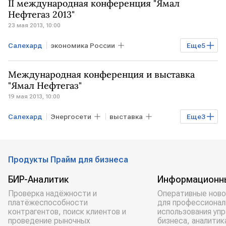
II международная конференция "Ямал
Нефтегаз 2013"
23 мая 2013, 10:00
Салехард
экономика России
Еще
5
Календарь событий
конференция
Международная конференция и выставка
Нефть
Промышленность
Газ
"Ямал Нефтегаз"
19 мая 2013, 10:00
Салехард
Энергосети
выставка
Еще
3
экономика России
Календарь событий
конференция
Продукты Прайм для бизнеса
БИР-Аналитик
Информационн
Проверка надёжности и
Оперативные ново
платёжеспособности
для профессионал
контрагентов, поиск клиентов и
использования уп
проведение рыночных
бизнеса, аналитик