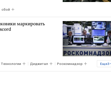
сбой
сковики маркировать
scord
Технологии
Диджитал
Роскомнадзор
Еще
3
d