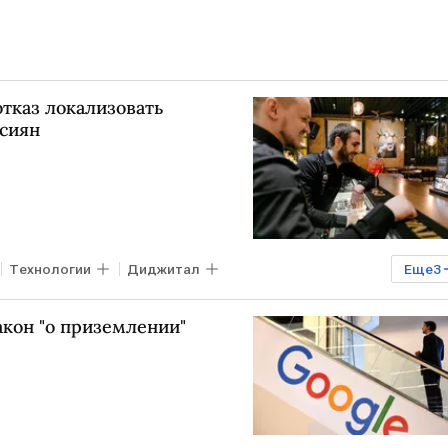
тказ локализовать
сиян
Технологии
Диджитал
Еще
3
траф
персональные данные
акон "о приземлении"