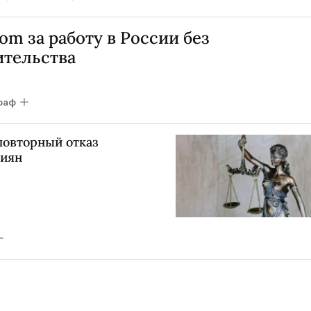
m за работу в России без
ительства
раф
повторный отказ
сиян