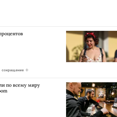
 процентов
сокращение
ли по всему миру
oom