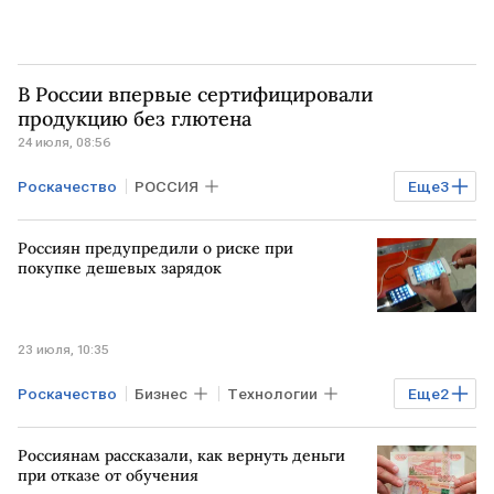
В России впервые сертифицировали
продукцию без глютена
24 июля, 08:56
Роскачество
РОССИЯ
Еще
3
Новгородская область
Россиян предупредили о риске при
Росаккредитация
ФАО
покупке дешевых зарядок
23 июля, 10:35
Роскачество
Бизнес
Технологии
Еще
2
РОССИЯ
Общество
Россиянам рассказали, как вернуть деньги
при отказе от обучения