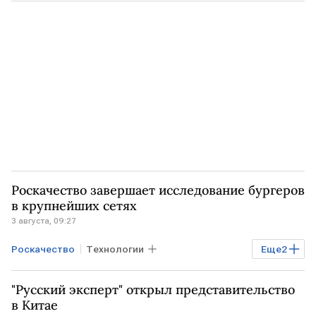
Технологии
Бизнес
Общество
МОШЕННИКИ
Роскачество завершает исследование бургеров
в крупнейших сетях
3 августа, 09:27
Роскачество
Технологии
Еще
2
"Вкусно - и точка"
Burger King
"Русский эксперт" открыл представительство
в Китае