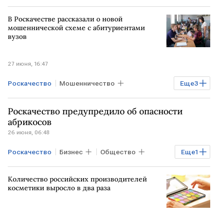
В Роскачестве рассказали о новой
мошеннической схеме с абитуриентами
вузов
27 июня, 16:47
Роскачество
Мошенничество
Еще
3
Финансы
РФ
Владимир Путин
Роскачество предупредило об опасности
Минобрнауки
абрикосов
26 июня, 06:48
Роскачество
Бизнес
Общество
Еще
1
Здоровье
Количество российских производителей
косметики выросло в два раза