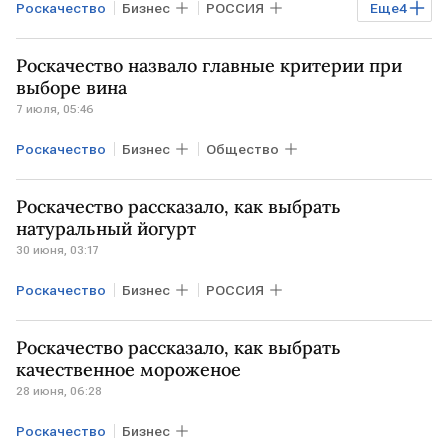
Роскачество
Бизнес
РОССИЯ
Еще
4
Карелия
Росаккредитация
еда
Роскачество назвало главные критерии при
Здоровье
выборе вина
7 июля, 05:46
Роскачество
Бизнес
Общество
Роскачество рассказало, как выбрать
натуральный йогурт
30 июня, 03:17
Роскачество
Бизнес
РОССИЯ
Роскачество рассказало, как выбрать
качественное мороженое
28 июня, 06:28
Роскачество
Бизнес