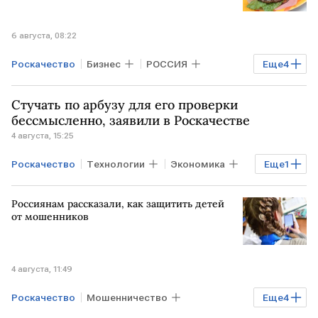
6 августа, 08:22
Роскачество
Бизнес
РОССИЯ
Еще
4
фастфуд
рестораны
Здоровье
Стучать по арбузу для его проверки
Общество
бессмысленно, заявили в Роскачестве
4 августа, 15:25
Роскачество
Технологии
Экономика
Еще
1
Общество
Россиянам рассказали, как защитить детей
от мошенников
4 августа, 11:49
Роскачество
Мошенничество
Еще
4