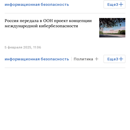
информационная безопасность
Еще
3
Технологии
Лаборатория Касперского
Россия передала в ООН проект концепции
Positive Technologies
Ростелеком
международной кибербезопасности
5 февраля 2025, 11:06
информационная безопасность
Политика
Еще
3
РОССИЯ
ООН
Технологии