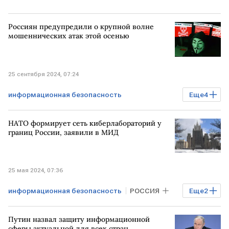
Россиян предупредили о крупной волне
мошеннических атак этой осенью
25 сентября 2024, 07:24
информационная безопасность
Еще
4
Мошенничество
атака
НАТО формирует сеть киберлабораторий у
мошеннические схемы
РОССИЯ
границ России, заявили в МИД
25 мая 2024, 07:36
информационная безопасность
РОССИЯ
Еще
2
США
НАТО
Путин назвал защиту информационной
сферы актуальной для всех стран