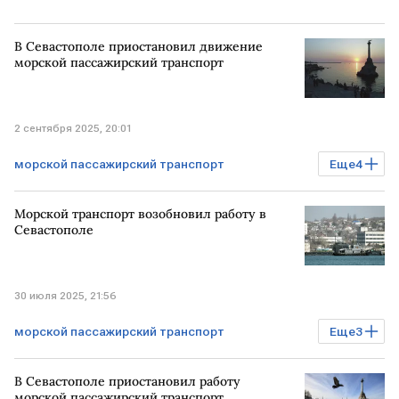
В Севастополе приостановил движение
морской пассажирский транспорт
2 сентября 2025, 20:01
морской пассажирский транспорт
Еще
4
Происшествия
СЕВАСТОПОЛЬ
Морской транспорт возобновил работу в
движение
приостановка
Севастополе
30 июля 2025, 21:56
морской пассажирский транспорт
Еще
3
Происшествия
СЕВАСТОПОЛЬ
В Севастополе приостановил работу
работа
морской пассажирский транспорт